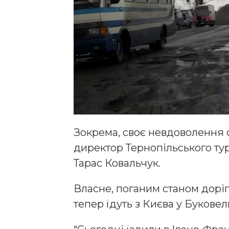
Зокрема, своє невдоволення 
директор Тернопільського ту
Тарас Ковальчук.
Власне, поганим станом доріг в
тепер їдуть з Києва у Букове