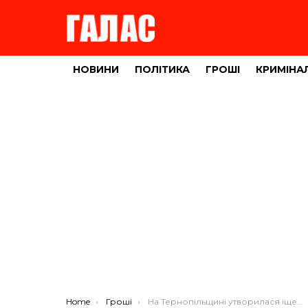
НОВИНИ
ПОЛІТИКА
ГРОШІ
КРИМІНА
You are here:
Home
Гроші
На Тернопільщині утворилася іще одна “дорога жахів”