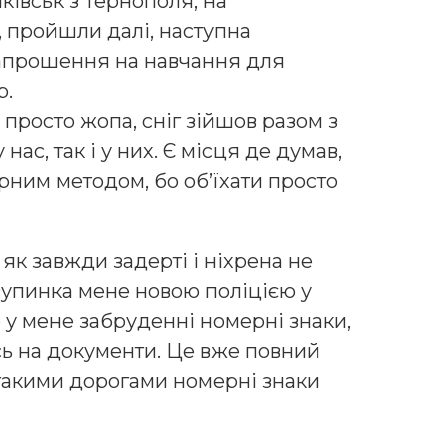
ківськ з Тернополя, на
, пройшли далі, наступна
запрошення на навчання для
p.
 просто жопа, сніг зійшов разом з
нас, так і у них. Є місця де думав,
ним методом, бо об’їхати просто
 як завжди задерті і ніхрена не
зупинка мене новою поліцією у
 у мене забруденні номерні знаки,
сь на документи. Це вже повний
з такими дорогами номерні знаки