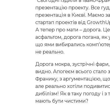
“Сьогодні їздили в Івано-Фран
презентацію проекту. Все гуд
презентація в Києві. Маємо 
стартап проектів від GrowthU
А тепер про мати – дорога. Це
асфальтом, дорога погана, як у 
що ями вибирались комп’ютер
не реально.
Дорога мокра, зустрічні фари,
видно. Апогеєм всього стало 
Франику, з аргументацією, що
але реально хотіли подивити
дибілізм! Як в таку погоду і 
мають бути чистими?