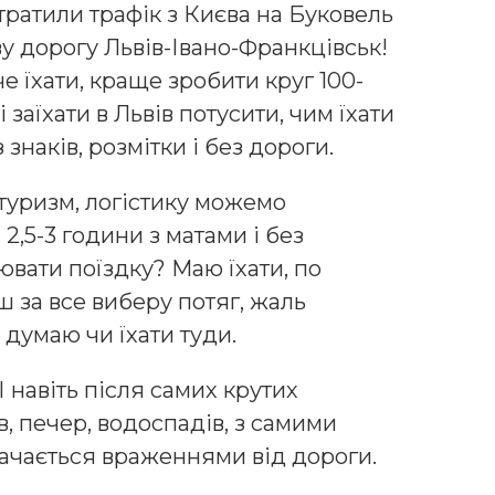
тратили трафік з Києва на Буковель
ову дорогу Львів-Івано-Франкцівськ!
е їхати, краще зробити круг 100-
і заїхати в Львів потусити, чим їхати
 знаків, розмітки і без дороги.
 туризм, логістику можемо
 2,5-3 години з матами і без
ати поїздку? Маю їхати, по
ш за все виберу потяг, жаль
і думаю чи їхати туди.
І навіть після самих крутих
в, печер, водоспадів, з самими
рачається враженнями від дороги.