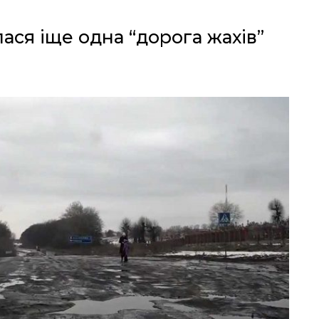
ася іще одна “дорога жахів”