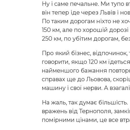
Ну і саме печальне. Ми тупо в
він тепер іде через Львів і н
По таким дорогам ніхто не хоч
150 км, але по хорошій дорозі 
250 км, по убітим дорогам, без
Про який бізнес, відпочинок,
говорити, якщо 120 км їдеться
найменшого бажання повторюв
справах ще до Льовова, скорі
машину і свої нерви. А взагал
На жаль, так думає більшість. 
вражень від Тернополя, замкі
помірними цінами, це все вт