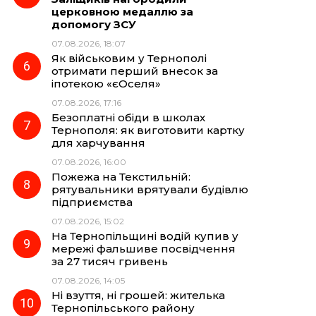
церковною медаллю за
допомогу ЗСУ
07.08.2026, 18:07
Як військовим у Тернополі
отримати перший внесок за
іпотекою «єОселя»
07.08.2026, 17:16
Безоплатні обіди в школах
Тернополя: як виготовити картку
для харчування
07.08.2026, 16:00
Пожежа на Текстильній:
рятувальники врятували будівлю
підприємства
07.08.2026, 15:02
На Тернопільщині водій купив у
мережі фальшиве посвідчення
за 27 тисяч гривень
07.08.2026, 14:05
Ні взуття, ні грошей: жителька
Тернопільського району