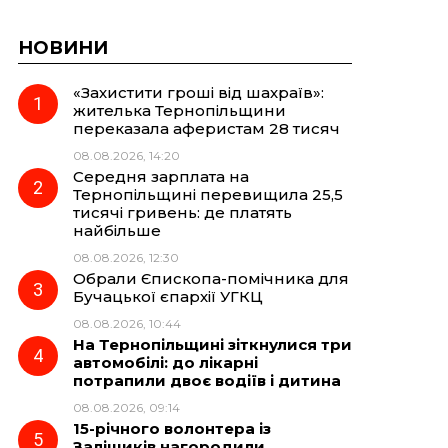
НОВИНИ
«Захистити гроші від шахраїв»:
жителька Тернопільщини
переказала аферистам 28 тисяч
08.08.2026, 14:20
Середня зарплата на
Тернопільщині перевищила 25,5
тисячі гривень: де платять
найбільше
08.08.2026, 12:30
Обрали Єпископа-помічника для
Бучацької єпархії УГКЦ
08.08.2026, 10:44
На Тернопільщині зіткнулися три
автомобілі: до лікарні
потрапили двоє водіїв і дитина
08.08.2026, 09:14
15-річного волонтера із
Заліщиків нагородили