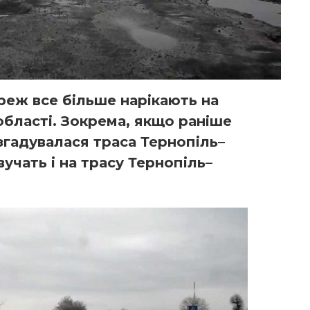
реж все більше нарікають на
області. Зокрема, якщо раніше
згадувалася траса Тернопіль–
вучать і на трасу Тернопіль–