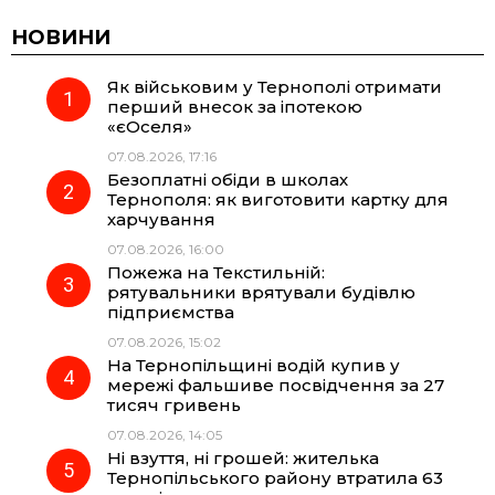
c
l
a
b
НОВИНИ
Як військовим у Тернополі отримати
e
e
t
e
перший внесок за іпотекою
«єОселя»
b
g
s
r
07.08.2026, 17:16
Безоплатні обіди в школах
o
r
A
Тернополя: як виготовити картку для
харчування
07.08.2026, 16:00
o
a
p
Пожежа на Текстильній:
рятувальники врятували будівлю
k
m
p
підприємства
07.08.2026, 15:02
На Тернопільщині водій купив у
мережі фальшиве посвідчення за 27
тисяч гривень
07.08.2026, 14:05
Ні взуття, ні грошей: жителька
Тернопільського району втратила 63