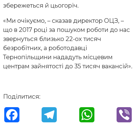
збережеться й цьогоріч.
«Ми очікуємо, – сказав директор ОЦЗ, –
що в 2017 році за пошуком роботи до нас
звернуться близько 22-ох тисяч
безробітних, а роботодавці
Тернопільщини нададуть місцевим
центрам зайнятості до 35 тисяч вакансій».
Поділитися:
F
T
W
V
a
e
h
i