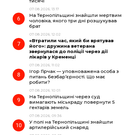
тисячі
07.08.2026, 13:17
На Тернопільщині знайшли мертвим
чоловіка, якого три дні розшукував
брат
07.08.2026, 12:02
«Втратили час, який би врятував
його»: дружина ветерана
звернулася до поліції через дії
лікарів у Кременці
07.08.2026, 11:02
Ігор Гірчак — уповноважена особа з
питань безбар’єрності. Що має
робити?
07.08.2026, 10:01
На Тернопільщині через суд
вимагають міськраду повернути 5
гектарів земель
07.08.2026, 09:36
У полі на Тернопільщині знайшли
артилерійський снаряд