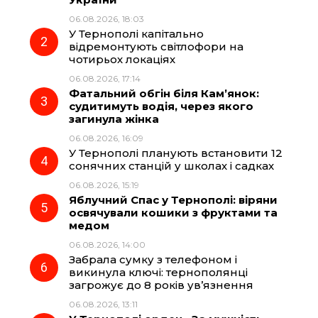
b
g
s
r
06.08.2026, 18:03
У Тернополі капітально
o
r
A
відремонтують світлофори на
чотирьох локаціях
06.08.2026, 17:14
o
a
p
Фатальний обгін біля Кам’янок:
судитимуть водія, через якого
k
m
p
загинула жінка
06.08.2026, 16:09
У Тернополі планують встановити 12
сонячних станцій у школах і садках
06.08.2026, 15:19
Яблучний Спас у Тернополі: віряни
освячували кошики з фруктами та
медом
06.08.2026, 14:00
Забрала сумку з телефоном і
викинула ключі: тернополянці
загрожує до 8 років ув’язнення
06.08.2026, 13:11