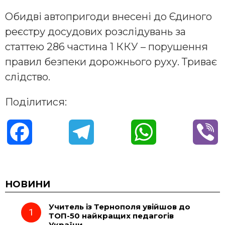
Обидві автопригоди внесені до Єдиного
реєстру досудових розслідувань за
статтею 286 частина 1 ККУ – порушення
правил безпеки дорожнього руху. Триває
слідство.
Поділитися:
F
T
W
V
a
e
h
i
c
l
a
b
НОВИНИ
Учитель із Тернополя увійшов до
e
e
t
e
ТОП-50 найкращих педагогів
України