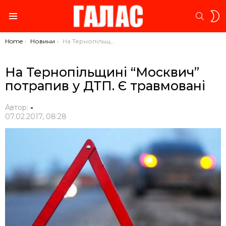
S
SEARC
S
Menu
You are here:
Home
Новини
На Тернопільщині “Москвич” потрапив у ДТП. Є травмовані
На Тернопільщині “Москвич”
потрапив у ДТП. Є травмовані
Автор:
-
07.02.2017, 08:28