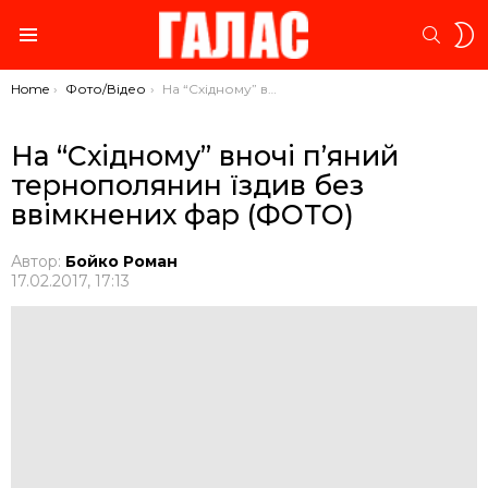
S
SEARC
S
Menu
You are here:
Home
Фото/Відео
На “Східному” вночі п’яний тернополянин їздив без ввімкнених фар (ФОТО)
На “Східному” вночі п’яний
тернополянин їздив без
ввімкнених фар (ФОТО)
Автор:
Бойко Роман
17.02.2017, 17:13