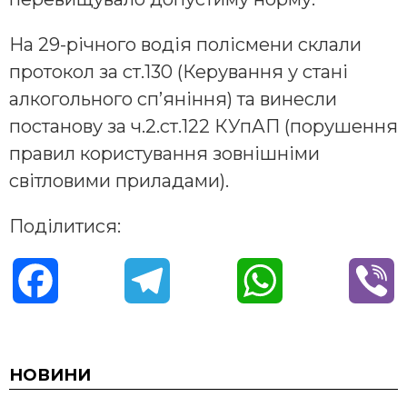
На 29-річного водія полісмени склали
протокол за ст.130 (Керування у стані
алкогольного сп’яніння) та винесли
постанову за ч.2.ст.122 КУпАП (порушення
правил користування зовнішніми
світловими приладами).
Поділитися:
F
T
W
V
a
e
h
i
c
l
a
b
НОВИНИ