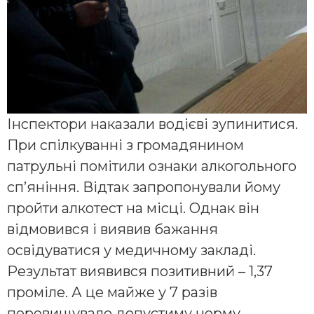
Інспектори наказали водієві зупинитися.
При спілкуванні з громадянином
патрульні помітили ознаки алкогольного
сп’яніння. Відтак запропонували йому
пройти алкотест на місці. Однак він
відмовився і виявив бажання
освідуватися у медичному закладі.
Результат виявився позити
вний – 1,37
проміле. А це майже у 7 разів
перевищувало допустиму норму.