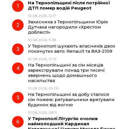
На Тернопільщині після потрійної
e
e
t
e
ДТП помер водій Peugeot
10.08.2026, 12:17
b
g
s
r
Захисника з Тернопільщини Юрія
Дутчака нагородили «Хрестом
o
r
A
доблесті»
10.08.2026, 11:28
У Тернополі шукають власників двох
o
a
p
покинутих авто: Renault та ВАЗ-2109
10.08.2026, 10:12
k
m
p
На Тернопільщині за сім місяців
зареєстрували понад три тисячі
звернень щодо домашнього
насильства
10.08.2026, 09:09
На Тернопільщині за добу сталося
сім пожеж: рятувальники врятували
будинок від вогню
10.08.2026, 08:11
У Тернополі Літургію очолив
наймолодший Кардинал
Католицької Церкви Микола Бичок