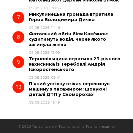
09.08.2026, 20:35
Микулинецька громада втратила
Героя Володимира Дичка
09.08.2026, 14:46
Фатальний обгін біля Кам’янок:
судитимуть водія, через якого
загинула жінка
09.08.2026, 12:09
Тернопільщина втратила 23-річного
захисника із Теребовлі Андрія
Іскоростенського
09.08.2026, 09:41
П’яний устілку втікач перекинув
машину з пасажиром: шокуючі
деталі ДТП у Скоморохах
08.08.2026, 16:49
© 2026 Галас новини Тернополя та Тернопільщини