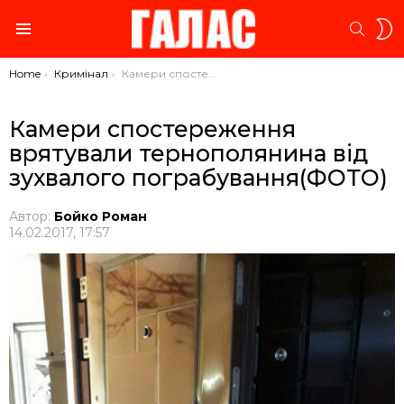
S
SEARC
S
Menu
You are here:
Home
Кримінал
Камери спостереження врятували тернополянина від зухвалого пограбування(ФОТО)
Камери спостереження
врятували тернополянина від
зухвалого пограбування(ФОТО)
Автор:
Бойко Роман
14.02.2017, 17:57