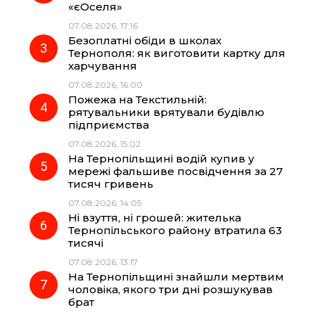
«єОселя»
07.08.2026, 17:16
o
a
p
Безоплатні обіди в школах
Тернополя: як виготовити картку для
k
m
p
харчування
07.08.2026, 16:00
Пожежа на Текстильній:
рятувальники врятували будівлю
підприємства
07.08.2026, 15:02
На Тернопільщині водій купив у
мережі фальшиве посвідчення за 27
тисяч гривень
07.08.2026, 14:05
Ні взуття, ні грошей: жителька
Тернопільського району втратила 63
тисячі
07.08.2026, 13:17
На Тернопільщині знайшли мертвим
чоловіка, якого три дні розшукував
брат