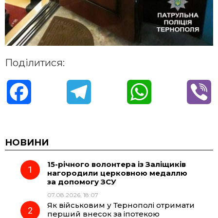
Поділитися:
F
T
W
V
a
e
h
i
c
l
a
b
НОВИНИ
15-річного волонтера із Заліщиків
e
e
t
e
нагородили церковною медаллю
за допомогу ЗСУ
b
g
s
r
07.08.2026, 18:07
Як військовим у Тернополі отримати
o
r
A
перший внесок за іпотекою