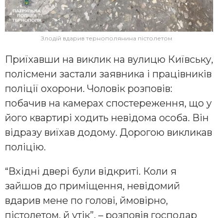
Злодій вдарив тернополянина пістолетом
Приїхавши на виклик на вулицю Київську,
полісмени застали заявника і працівників
поліції охорони. Чоловік розповів:
побачив на камерах спостереження, що у
його квартирі ходить невідома особа. Він
відразу виїхав додому. Дорогою викликав
поліцію.
“Вхідні двері були відкриті. Коли я
зайшов до приміщення, невідомий
вдарив мене по голові, ймовірно,
пістолетом, й утік”, – розповів господар