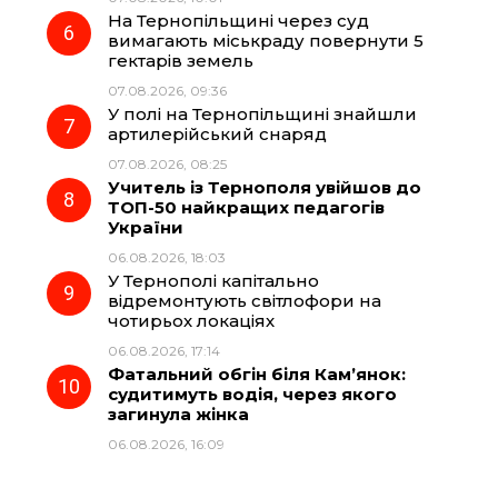
На Тернопільщині через суд
вимагають міськраду повернути 5
гектарів земель
07.08.2026, 09:36
У полі на Тернопільщині знайшли
артилерійський снаряд
07.08.2026, 08:25
Учитель із Тернополя увійшов до
ТОП-50 найкращих педагогів
України
06.08.2026, 18:03
У Тернополі капітально
відремонтують світлофори на
чотирьох локаціях
06.08.2026, 17:14
Фатальний обгін біля Кам’янок:
судитимуть водія, через якого
загинула жінка
06.08.2026, 16:09