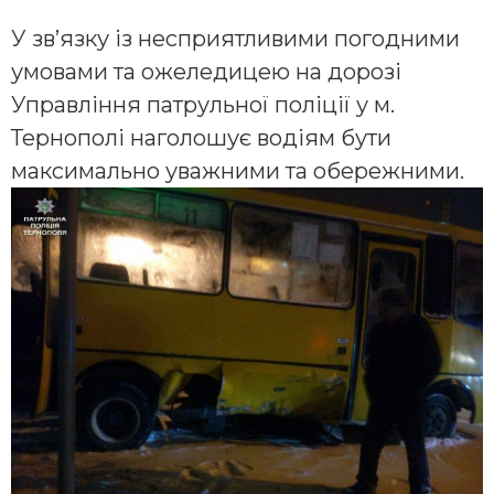
У зв’язку із несприятливими погодними
умовами та ожеледицею на дорозі
Управління патрульної поліції у м.
Тернополі наголошує водіям бути
максимально уважними та обережними.