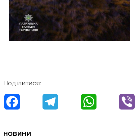
Поділитися:
F
T
W
V
a
e
h
i
c
l
a
b
НОВИНИ