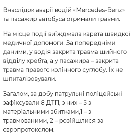
Внаслідок аварії водій «Mercedes-Benz»
та пасажир автобуса отримали травми.
На місце події виїжджала карета швидкої
медичної допомоги. За попередніми
даними, у водія закрита травма шийного
відділу хребта, а у пас
ажира – закрита
травма правого колінного суглобу. Їх не
шпиталізовували.
Загалом, за добу патрульні поліцейські
зафіксували 8 ДТП, з них – 5 з
матеріальними збитками,1 – з
травмованими, 2 – розійшлися за
європротоколом.