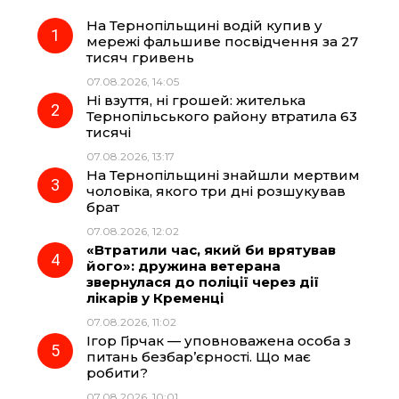
На Тернопільщині водій купив у
e
e
t
e
мережі фальшиве посвідчення за 27
тисяч гривень
b
g
s
r
07.08.2026, 14:05
Ні взуття, ні грошей: жителька
o
r
A
Тернопільського району втратила 63
тисячі
07.08.2026, 13:17
o
a
p
На Тернопільщині знайшли мертвим
чоловіка, якого три дні розшукував
k
m
p
брат
07.08.2026, 12:02
«Втратили час, який би врятував
його»: дружина ветерана
звернулася до поліції через дії
лікарів у Кременці
07.08.2026, 11:02
Ігор Гірчак — уповноважена особа з
питань безбар’єрності. Що має
робити?
07.08.2026, 10:01