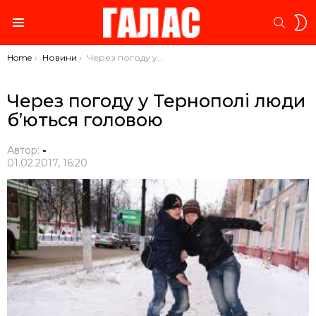
S
SEARC
S
Menu
You are here:
Home
Новини
Через погоду у Тернополі люди б’ються головою
Через погоду у Тернополі люди
б’ються головою
Автор:
-
01.02.2017, 16:20