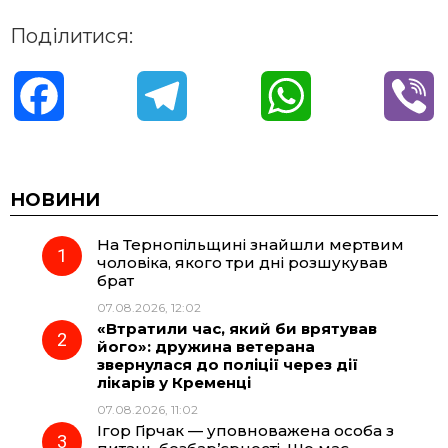
Поділитися:
F
T
W
V
a
e
h
i
c
l
a
b
НОВИНИ
На Тернопільщині знайшли мертвим
e
e
t
e
чоловіка, якого три дні розшукував
брат
b
g
s
r
07.08.2026, 12:02
«Втратили час, який би врятував
o
r
A
його»: дружина ветерана
звернулася до поліції через дії
лікарів у Кременці
o
a
p
07.08.2026, 11:02
Ігор Гірчак — уповноважена особа з
k
m
p