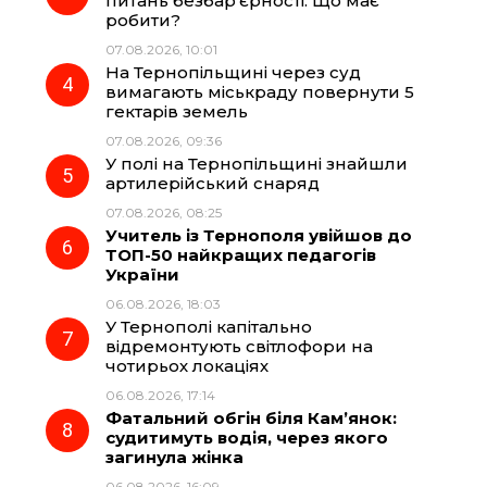
питань безбар’єрності. Що має
робити?
07.08.2026, 10:01
На Тернопільщині через суд
вимагають міськраду повернути 5
гектарів земель
07.08.2026, 09:36
У полі на Тернопільщині знайшли
артилерійський снаряд
07.08.2026, 08:25
Учитель із Тернополя увійшов до
ТОП-50 найкращих педагогів
України
06.08.2026, 18:03
У Тернополі капітально
відремонтують світлофори на
чотирьох локаціях
06.08.2026, 17:14
Фатальний обгін біля Кам’янок:
судитимуть водія, через якого
загинула жінка
06.08.2026, 16:09