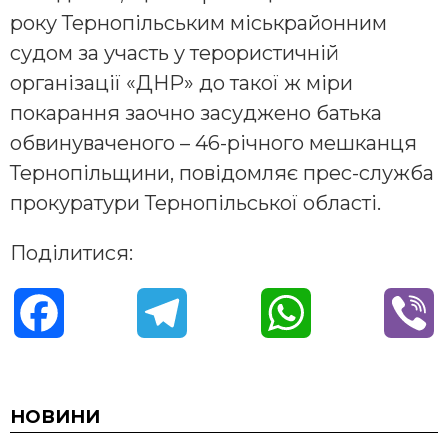
року Тернопільським міськрайонним
судом за участь у терористичній
організації «ДНР» до такої ж міри
покарання заочно засуджено батька
обвинуваченого – 46-річного мешканця
Тернопільщини, повідомляє прес-служба
прокуратури Тернопільської області.
Поділитися:
F
T
W
V
a
e
h
i
c
l
a
b
НОВИНИ