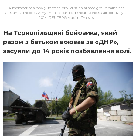
A member of a newly-formed pro-Russian armed group called the
Russian Orthodox Army mans a barricade near Donetsk airport May 29,
2014. REUTERS/Maxim Zmeyev
На Тернопільщині бойовика, який
разом з батьком воював за «ДНР»,
засуили до 14 років позбавлення волі.