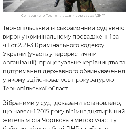
Сепаратист з Тернопільщини воював за “ДНР”
Тернопільський міськрайонний суд виніс
вирок у кримінальному провадженні за
ч.1 ст.258-3 Кримінального кодексу
України (участь у терористичній
організації); процесуальне керівництво та
підтримання державного обвинувачення
у якому здійснювалось прокуратурою
Тернопільської області.
Зібраними у суді доказами встановлено,
що навесні 2015 року вісімнадцятирічний
житель міста Чорткова з метою участі у
бойових діях на боці ДНР приїхав у