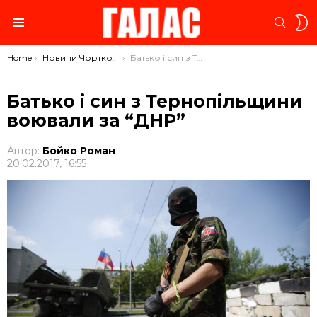
S
SEARC
S
Menu
You are here:
Home
Новини Чорткова
Батько і син з Тернопільщини воювали за “ДНР”
Батько і син з Тернопільщини
воювали за “ДНР”
Автор:
Бойко Роман
20.02.2017, 16:55