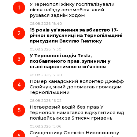
У Тернополі жінку госпіталізували
e
e
t
e
після наїзду автомобіля, який
рухався заднім ходом
b
g
s
r
05.08.2026, 18:40
15 років ув’язнення за вбивство 17-
o
r
A
річної випускниці на Тернопільщині
присудили Василю Гнатюку
05.08.2026, 17:30
o
a
p
У Тернополі водія Tesla,
позбавленого прав, зупинили у
k
m
p
стані наркотичного сп’яніння
05.08.2026, 17:00
Помер канадський волонтер Джефф
Слойчук, який допомагав громадам
Тернопільщини
05.08.2026, 16:02
Нетверезий водій без прав У
Тернополі намагався відкупитися від
поліцейських за 5 тисяч гривень
05.08.2026, 15:06
Священнику Олексію Николишину