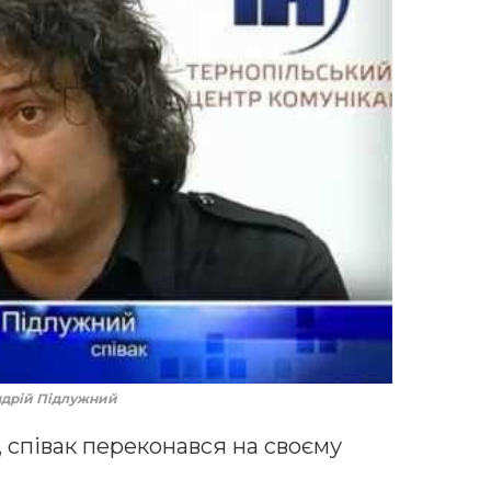
ндрій Підлужний
, співак переконався на своєму