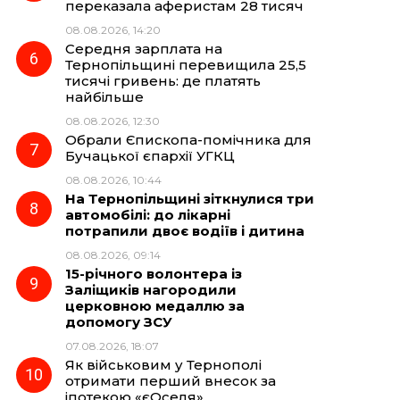
переказала аферистам 28 тисяч
08.08.2026, 14:20
Середня зарплата на
Тернопільщині перевищила 25,5
тисячі гривень: де платять
найбільше
08.08.2026, 12:30
Обрали Єпископа-помічника для
Бучацької єпархії УГКЦ
08.08.2026, 10:44
На Тернопільщині зіткнулися три
автомобілі: до лікарні
потрапили двоє водіїв і дитина
08.08.2026, 09:14
15-річного волонтера із
Заліщиків нагородили
церковною медаллю за
допомогу ЗСУ
07.08.2026, 18:07
Як військовим у Тернополі
отримати перший внесок за
іпотекою «єОселя»