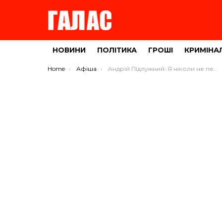
НОВИНИ
ПОЛІТИКА
ГРОШІ
КРИМІНА
You are here:
Home
Афіша
Андрій Підлужний: Я ніколи не переставав бути тернополянином (ВІДЕО)