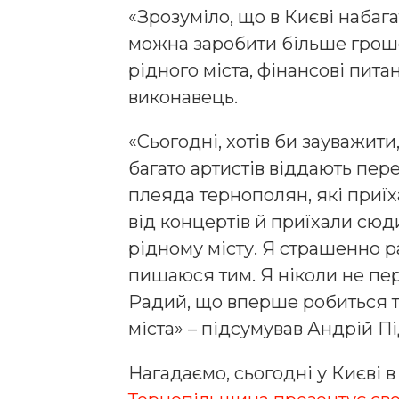
«Зрозуміло, що в Києві набаг
можна заробити більше гроше
рідного міста, фінансові пит
виконавець.
«Сьогодні, хотів би зауважити
багато артистів віддають пер
плеяда тернополян, які приї
від концертів й приїхали сюд
рідному місту. Я страшенно р
пишаюся тим. Я ніколи не пе
Радий, що вперше робиться т
міста» – підсумував Андрій П
Нагадаємо, сьогодні у Києві 