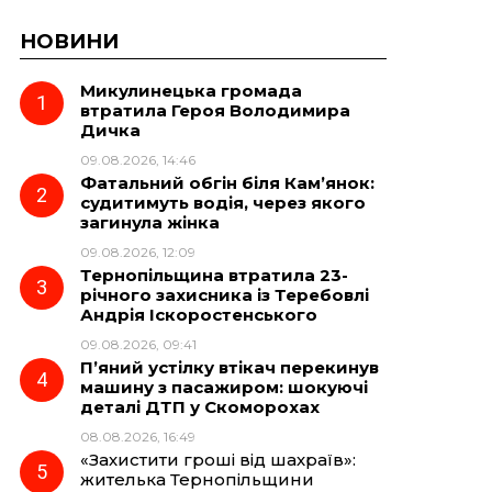
НОВИНИ
Микулинецька громада
втратила Героя Володимира
Дичка
09.08.2026, 14:46
Фатальний обгін біля Кам’янок:
судитимуть водія, через якого
загинула жінка
09.08.2026, 12:09
Тернопільщина втратила 23-
річного захисника із Теребовлі
Андрія Іскоростенського
09.08.2026, 09:41
П’яний устілку втікач перекинув
машину з пасажиром: шокуючі
деталі ДТП у Скоморохах
08.08.2026, 16:49
«Захистити гроші від шахраїв»:
жителька Тернопільщини