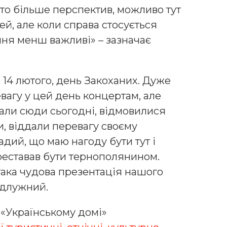
ато більше перспектив, можливо тут
й, але коли справа стосується
ання менш важливі» – зазначає
, 14 лютого, день Закоханих. Дуже
евагу у цей день концертам, але
хали сюди сьогодні, відмовилися
и, віддали перевагу своєму
адий, що маю нагоду бути тут і
реставав бути тернополянином.
ака чудова презентація нашого
ідлужний.
в «Українському домі»