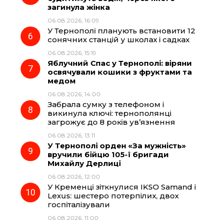
загинула жінка
06.08.2026, 16:09
У Тернополі планують встановити 12
сонячних станцій у школах і садках
06.08.2026, 15:19
Яблучний Спас у Тернополі: віряни
освячували кошики з фруктами та
медом
06.08.2026, 14:00
Забрала сумку з телефоном і
викинула ключі: тернополянці
загрожує до 8 років ув’язнення
06.08.2026, 13:11
У Тернополі орден «За мужність»
вручили бійцю 105-ї бригади
Михайлу Дерлиці
06.08.2026, 12:00
У Кременці зіткнулися IKSO Samand і
Lexus: шестеро потерпілих, двох
госпіталізували
06.08.2026, 11:00