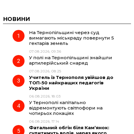
a
e
h
i
c
l
a
b
НОВИНИ
На Тернопільщині через суд
e
e
t
e
вимагають міськраду повернути 5
гектарів земель
b
g
s
r
07.08.2026, 09:36
У полі на Тернопільщині знайшли
o
r
A
артилерійський снаряд
07.08.2026, 08:25
Учитель із Тернополя увійшов до
o
a
p
ТОП-50 найкращих педагогів
України
k
m
p
06.08.2026, 18:03
У Тернополі капітально
відремонтують світлофори на
чотирьох локаціях
06.08.2026, 17:14
Фатальний обгін біля Кам’янок:
судитимуть водія, через якого