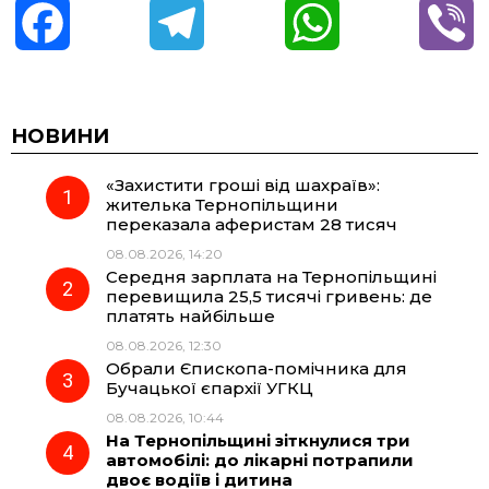
F
T
W
V
a
e
h
i
c
l
a
b
НОВИНИ
«Захистити гроші від шахраїв»:
e
e
t
e
жителька Тернопільщини
переказала аферистам 28 тисяч
b
g
s
r
08.08.2026, 14:20
Середня зарплата на Тернопільщині
o
r
A
перевищила 25,5 тисячі гривень: де
платять найбільше
08.08.2026, 12:30
o
a
p
Обрали Єпископа-помічника для
Бучацької єпархії УГКЦ
k
m
p
08.08.2026, 10:44
На Тернопільщині зіткнулися три
автомобілі: до лікарні потрапили
двоє водіїв і дитина