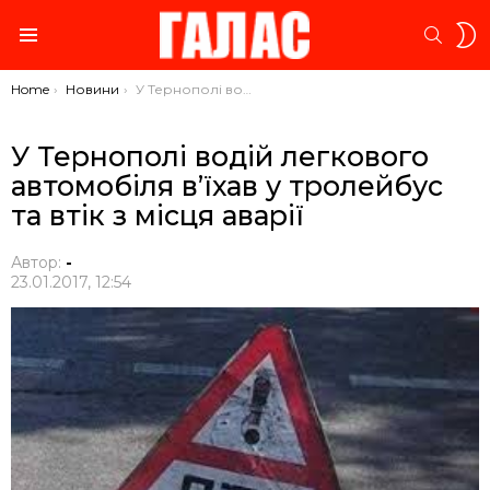
S
SEARC
S
Menu
You are here:
Home
Новини
У Тернополі водій легкового автомобіля в’їхав у тролейбус та втік з місця аварії
У Тернополі водій легкового
автомобіля в’їхав у тролейбус
та втік з місця аварії
Автор:
-
23.01.2017, 12:54