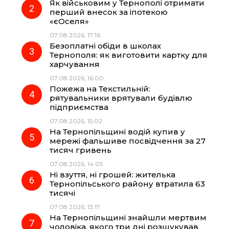
Як військовим у Тернополі отримати
o
r
A
перший внесок за іпотекою
«єОселя»
07.08.2026, 17:16
o
a
p
Безоплатні обіди в школах
Тернополя: як виготовити картку для
k
m
p
харчування
07.08.2026, 16:00
Пожежа на Текстильній:
рятувальники врятували будівлю
підприємства
07.08.2026, 15:02
На Тернопільщині водій купив у
мережі фальшиве посвідчення за 27
тисяч гривень
07.08.2026, 14:05
Ні взуття, ні грошей: жителька
Тернопільського району втратила 63
тисячі
07.08.2026, 13:17
На Тернопільщині знайшли мертвим
чоловіка, якого три дні розшукував