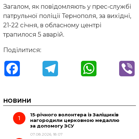
Загалом, як повідомляють у прес-службі
патрульної поліції Тернополя, за вихідні,
21-22 січня, в обласному центрі
трапилося 5 аварій.
Поділитися:
F
T
W
V
a
e
h
i
c
l
a
b
НОВИНИ
15-річного волонтера із Заліщиків
e
e
t
e
нагородили церковною медаллю
за допомогу ЗСУ
b
g
s
r
07.08.2026, 18:07