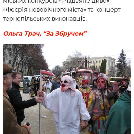
міських конкурсів «Різдвяне диво»,
«Феєрія новорічного міста» та концерт
тернопільських виконавців.
Ольга Трач
, “За Збручем”