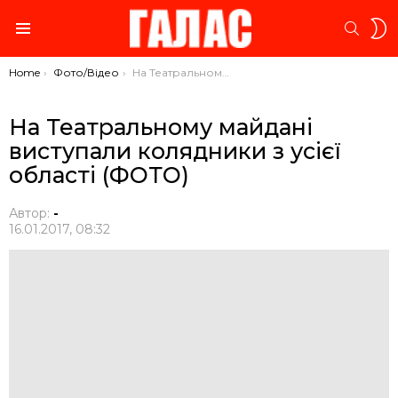
S
SEARC
S
Menu
You are here:
Home
Фото/Відео
На Театральному майдані виступали колядники з усієї області (ФОТО)
На Театральному майдані
виступали колядники з усієї
області (ФОТО)
Автор:
-
16.01.2017, 08:32