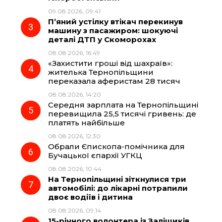
09.08.2026, 09:41
o
a
p
П’яний устілку втікач перекинув
машину з пасажиром: шокуючі
k
m
p
деталі ДТП у Скоморохах
08.08.2026, 16:49
«Захистити гроші від шахраїв»:
жителька Тернопільщини
переказала аферистам 28 тисяч
08.08.2026, 14:20
Середня зарплата на Тернопільщині
перевищила 25,5 тисячі гривень: де
платять найбільше
08.08.2026, 12:30
Обрали Єпископа-помічника для
Бучацької єпархії УГКЦ
08.08.2026, 10:44
На Тернопільщині зіткнулися три
автомобілі: до лікарні потрапили
двоє водіїв і дитина
08.08.2026, 09:14
15-річного волонтера із Заліщиків