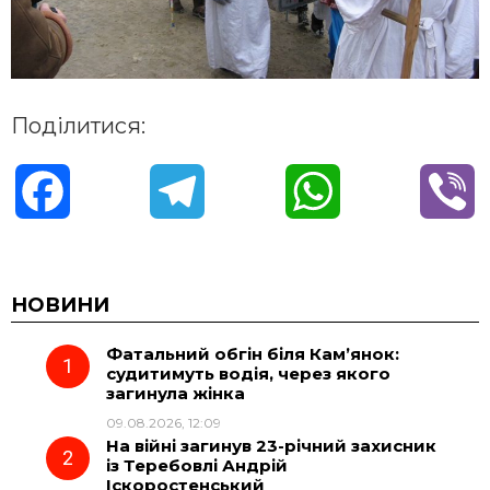
Поділитися:
F
T
W
V
a
e
h
i
c
l
a
b
НОВИНИ
Фатальний обгін біля Кам’янок:
e
e
t
e
судитимуть водія, через якого
загинула жінка
b
g
s
r
09.08.2026, 12:09
На війні загинув 23-річний захисник
o
r
A
із Теребовлі Андрій
Іскоростенський