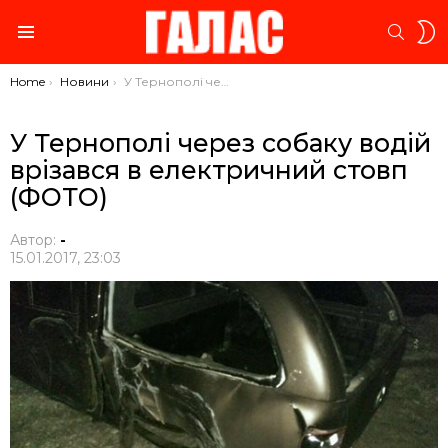
S
SEARC
S
Menu
You are here:
Home
Новини
У Тернополі через собаку водій врізався в електричний стовп (ФОТО)
У Тернополі через собаку водій
врізався в електричний стовп
(ФОТО)
Автор:
-
15.01.2017, 23:03