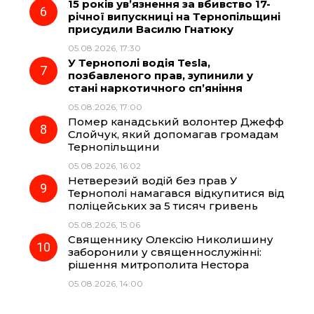
15 років ув’язнення за вбивство 17-
річної випускниці на Тернопільщині
присудили Василю Гнатюку
05.08.2026, 17:30
У Тернополі водія Tesla,
позбавленого прав, зупинили у
стані наркотичного сп’яніння
05.08.2026, 17:00
Помер канадський волонтер Джефф
Слойчук, який допомагав громадам
Тернопільщини
05.08.2026, 16:02
Нетверезий водій без прав У
Тернополі намагався відкупитися від
поліцейських за 5 тисяч гривень
05.08.2026, 15:06
Священнику Олексію Николишину
заборонили у священнослужінні:
рішення митрополита Нестора
05.08.2026, 14:00