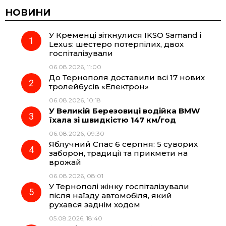
c
l
a
b
НОВИНИ
У Кременці зіткнулися IKSO Samand і
e
e
t
e
Lexus: шестеро потерпілих, двох
госпіталізували
b
g
s
r
06.08.2026, 11:00
До Тернополя доставили всі 17 нових
o
r
A
тролейбусів «Електрон»
06.08.2026, 10:18
У Великій Березовиці водійка BMW
o
a
p
їхала зі швидкістю 147 км/год
06.08.2026, 09:30
k
m
p
Яблучний Спас 6 серпня: 5 суворих
заборон, традиції та прикмети на
врожай
06.08.2026, 08:01
У Тернополі жінку госпіталізували
після наїзду автомобіля, який
рухався заднім ходом
05.08.2026, 18:40