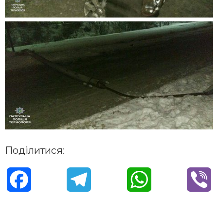
Поділитися:
F
T
W
V
a
e
h
i