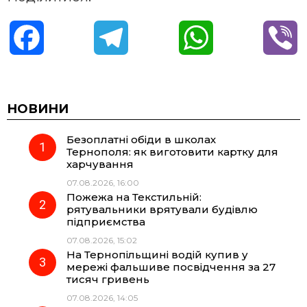
F
T
W
V
a
e
h
i
c
l
a
b
НОВИНИ
Безоплатні обіди в школах
e
e
t
e
Тернополя: як виготовити картку для
харчування
b
g
s
r
07.08.2026, 16:00
Пожежа на Текстильній:
o
r
A
рятувальники врятували будівлю
підприємства
07.08.2026, 15:02
o
a
p
На Тернопільщині водій купив у
мережі фальшиве посвідчення за 27
k
m
p
тисяч гривень
07.08.2026, 14:05