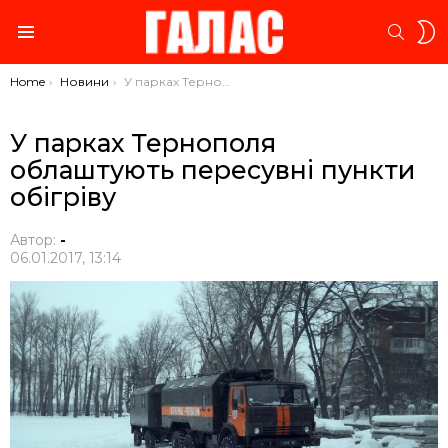
S
SEARC
S
Menu
You are here:
Home
Новини
У парках Тернополя облаштують пересувні пункти обігріву
У парках Тернополя
облаштують пересувні пункти
обігріву
Автор:
-
06.01.2017, 13:14