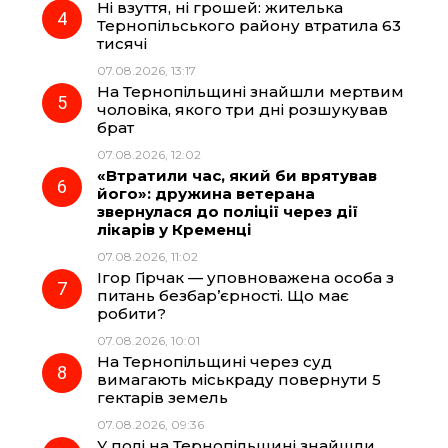
Ні взуття, ні грошей: жителька
Тернопільського району втратила 63
тисячі
07.08.2026, 13:17
На Тернопільщині знайшли мертвим
чоловіка, якого три дні розшукував
брат
07.08.2026, 12:02
«Втратили час, який би врятував
його»: дружина ветерана
звернулася до поліції через дії
лікарів у Кременці
07.08.2026, 11:02
Ігор Гірчак — уповноважена особа з
питань безбар’єрності. Що має
робити?
07.08.2026, 10:01
На Тернопільщині через суд
вимагають міськраду повернути 5
гектарів земель
07.08.2026, 09:36
У полі на Тернопільщині знайшли