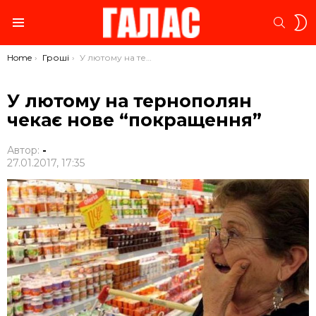
S
SEARC
S
Menu
You are here:
Home
Гроші
У лютому на тернополян чекає нове “покращення”
У лютому на тернополян
чекає нове “покращення”
Автор:
-
27.01.2017, 17:35