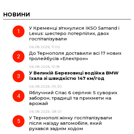
c
l
a
b
НОВИНИ
У Кременці зіткнулися IKSO Samand і
e
e
t
e
Lexus: шестеро потерпілих, двох
госпіталізували
b
g
s
r
06.08.2026, 11:00
До Тернополя доставили всі 17 нових
o
r
A
тролейбусів «Електрон»
06.08.2026, 10:18
У Великій Березовиці водійка BMW
o
a
p
їхала зі швидкістю 147 км/год
06.08.2026, 09:30
k
m
p
Яблучний Спас 6 серпня: 5 суворих
заборон, традиції та прикмети на
врожай
06.08.2026, 08:01
У Тернополі жінку госпіталізували
після наїзду автомобіля, який
рухався заднім ходом