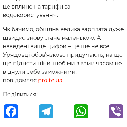
це вплине на тарифи за
водокористування.
Як бачимо, обіцяна велика зарплата дуже
швидко знову стане маленькою. А
наведені вище цифри – це ще не все.
Урядовці обов’язково придумають, на що
ще підняти ціни, щоб ми з вами часом не
відчули себе заможними,
повідомляє
pro.te.ua
Поділитися:
F
T
W
V
a
e
h
i