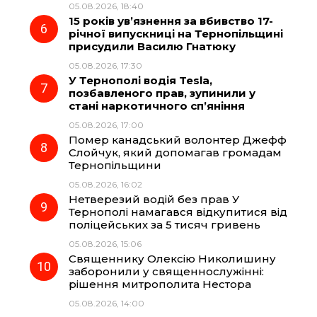
05.08.2026, 18:40
15 років ув’язнення за вбивство 17-
річної випускниці на Тернопільщині
присудили Василю Гнатюку
05.08.2026, 17:30
У Тернополі водія Tesla,
позбавленого прав, зупинили у
стані наркотичного сп’яніння
05.08.2026, 17:00
Помер канадський волонтер Джефф
Слойчук, який допомагав громадам
Тернопільщини
05.08.2026, 16:02
Нетверезий водій без прав У
Тернополі намагався відкупитися від
поліцейських за 5 тисяч гривень
05.08.2026, 15:06
Священнику Олексію Николишину
заборонили у священнослужінні:
рішення митрополита Нестора
05.08.2026, 14:00