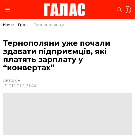
S
SEARC
S
Menu
You are here:
Home
Гроші
Тернополяни уже почали здавати підприємців, які платять зарплату у “конвертах”
Тернополяни уже почали
здавати підприємців, які
платять зарплату у
“конвертах”
Автор:
-
19.01.2017, 21:44