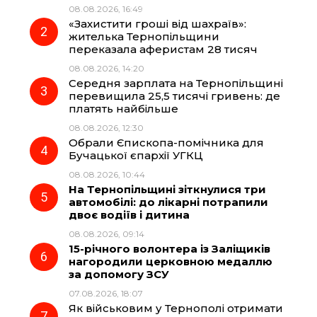
b
g
s
r
08.08.2026, 16:49
«Захистити гроші від шахраїв»:
o
r
A
жителька Тернопільщини
переказала аферистам 28 тисяч
08.08.2026, 14:20
o
a
p
Середня зарплата на Тернопільщині
перевищила 25,5 тисячі гривень: де
k
m
p
платять найбільше
08.08.2026, 12:30
Обрали Єпископа-помічника для
Бучацької єпархії УГКЦ
08.08.2026, 10:44
На Тернопільщині зіткнулися три
автомобілі: до лікарні потрапили
двоє водіїв і дитина
08.08.2026, 09:14
15-річного волонтера із Заліщиків
нагородили церковною медаллю
за допомогу ЗСУ
07.08.2026, 18:07
Як військовим у Тернополі отримати