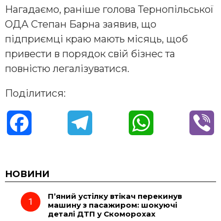
Нагадаємо, раніше голова Тернопільської
ОДА Степан Барна заявив, що
підприємці краю мають місяць, щоб
привести в порядок свій бізнес та
повністю легалізуватися.
Поділитися:
F
T
W
V
a
e
h
i
c
l
a
b
НОВИНИ
П’яний устілку втікач перекинув
e
e
t
e
машину з пасажиром: шокуючі
деталі ДТП у Скоморохах