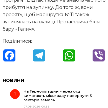
програмі. Відтак, люди не знають час його
прибуття на зупинку. До того ж, вони
просять, щоб маршрутка №11 також
зупинялась на вулиці Протасевича біля
бару «Галич».
Поділитися:
F
T
W
V
a
e
h
i
c
l
a
b
НОВИНИ
На Тернопільщині через суд
e
e
t
e
вимагають міськраду повернути 5
гектарів земель
b
g
s
r
07.08.2026, 09:36