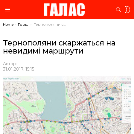
S
SEARC
S
Menu
You are here:
Home
Гроші
Тернополяни скаржаться на невидимі маршрути
Тернополяни скаржаться на
невидимі маршрути
Автор:
-
31.01.2017, 15:15