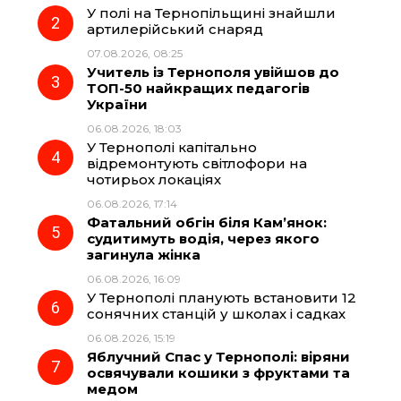
У полі на Тернопільщині знайшли
o
r
A
артилерійський снаряд
07.08.2026, 08:25
Учитель із Тернополя увійшов до
o
a
p
ТОП-50 найкращих педагогів
України
k
m
p
06.08.2026, 18:03
У Тернополі капітально
відремонтують світлофори на
чотирьох локаціях
06.08.2026, 17:14
Фатальний обгін біля Кам’янок:
судитимуть водія, через якого
загинула жінка
06.08.2026, 16:09
У Тернополі планують встановити 12
сонячних станцій у школах і садках
06.08.2026, 15:19
Яблучний Спас у Тернополі: віряни
освячували кошики з фруктами та
медом