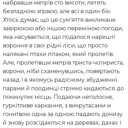
набравши метрів сто висоти, летять
безладною зграєю, але всі в один бік.
Хтось думає, що це сум’яття викликане
завірюхою або іншою переміною погоди,
яка насувається, що подалося нарешті
вороння в свої рідні ліси, що просто
налякані птахи літаком, який пролетів.
Але, пролетівши метрів триста-чотириста,
ворони, ніби схаменувшись, повертають
назад і в якомусь радісному збудженні
парами й поодинці стрімко кидаються до
покинутих місць. Подаючи неголосне,
гуркітливе каркання, з викрутасами и
гонитвою одна за одною падають донизу
й знову розсідаються на деревах, дахах і