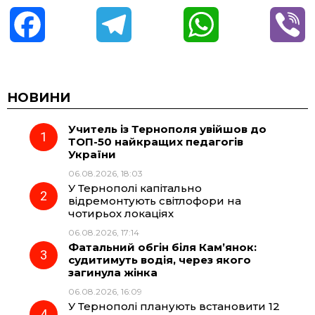
F
T
W
V
a
e
h
i
c
l
a
b
НОВИНИ
Учитель із Тернополя увійшов до
e
e
t
e
ТОП-50 найкращих педагогів
України
b
g
s
r
06.08.2026, 18:03
У Тернополі капітально
o
r
A
відремонтують світлофори на
чотирьох локаціях
06.08.2026, 17:14
o
a
p
Фатальний обгін біля Кам’янок:
судитимуть водія, через якого
k
m
p
загинула жінка
06.08.2026, 16:09
У Тернополі планують встановити 12