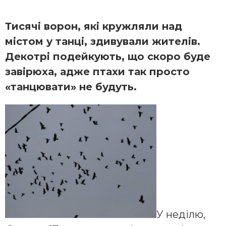
Тисячі ворон, які кружляли над
містом у танці, здивували жителів.
Декотрі подейкують, що скоро буде
завірюха, адже птахи так просто
«танцювати» не будуть.
У неділю,