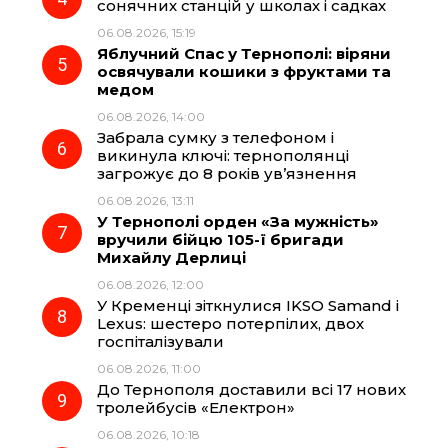
сонячних станцій у школах і садках
06.08.2026, 15:19
Яблучний Спас у Тернополі: віряни
освячували кошики з фруктами та
медом
06.08.2026, 14:00
Забрала сумку з телефоном і
викинула ключі: тернополянці
загрожує до 8 років ув’язнення
06.08.2026, 13:11
У Тернополі орден «За мужність»
вручили бійцю 105-ї бригади
Михайлу Дерлиці
06.08.2026, 12:00
У Кременці зіткнулися IKSO Samand і
Lexus: шестеро потерпілих, двох
госпіталізували
06.08.2026, 11:00
До Тернополя доставили всі 17 нових
тролейбусів «Електрон»
06.08.2026, 10:18