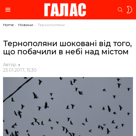
S
SEARC
S
Menu
You are here:
Home
Новини
Тернополяни шоковані від того, що побачили в небі над містом
Тернополяни шоковані від того,
що побачили в небі над містом
Автор:
-
23.01.2017, 15:30