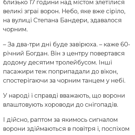
близько 17 години над містом злетілися
великі зграї ворон. Небо, яке вже сіріло,
на вулиці Степана Бандери, здавалося
чорним.
– За два-три дні буде завірюха. – каже 60-
річний Богдан. Він з центру повертався
додому десятим тролейбусом. Інші
пасажири теж поприпадали до вікон,
спостерігаючи за чорним танцем у небі.
У народі і справді вважають, що ворони
влаштовують хороводи до снігопадів.
І дійсно, раптом за якимось сигналом
ворони здіймаються в повітря і, поспіхом