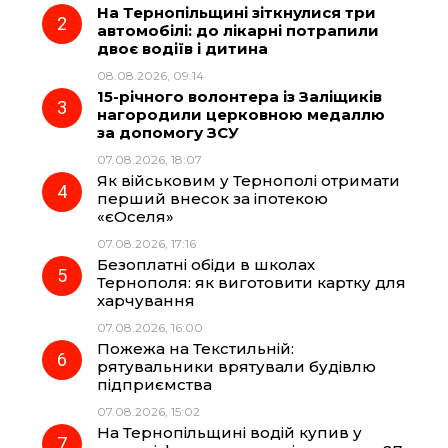
На Тернопільщині зіткнулися три
автомобілі: до лікарні потрапили
o
r
A
двоє водіїв і дитина
08.08.2026, 09:14
15-річного волонтера із Заліщиків
o
a
p
нагородили церковною медаллю
за допомогу ЗСУ
k
m
p
07.08.2026, 18:07
Як військовим у Тернополі отримати
перший внесок за іпотекою
«єОселя»
07.08.2026, 17:16
Безоплатні обіди в школах
Тернополя: як виготовити картку для
харчування
07.08.2026, 16:00
Пожежа на Текстильній:
рятувальники врятували будівлю
підприємства
07.08.2026, 15:02
На Тернопільщині водій купив у