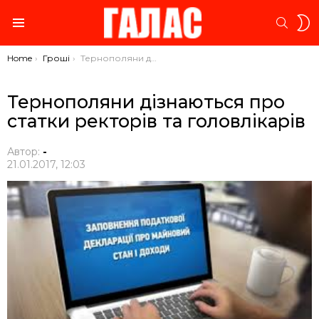
S
SEARC
S
Menu
You are here:
Home
Гроші
Тернополяни дізнаються про статки ректорів та головлікарів
Тернополяни дізнаються про
статки ректорів та головлікарів
Автор:
-
21.01.2017, 12:03