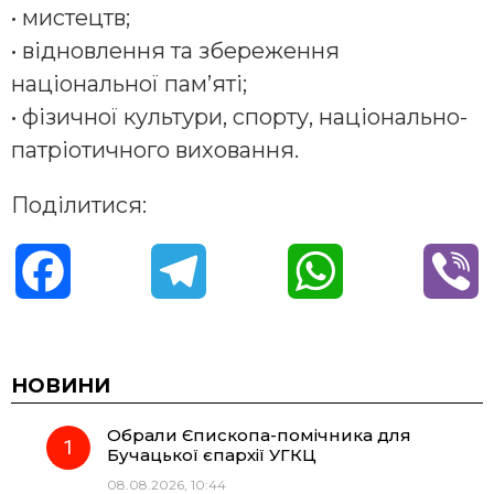
• мистецтв;
• відновлення та збереження
національної пам’яті;
• фізичної культури, спорту, національно-
патріотичного виховання.
Поділитися:
F
T
W
V
a
e
h
i
c
l
a
b
НОВИНИ
Обрали Єпископа-помічника для
e
e
t
e
Бучацької єпархії УГКЦ
08.08.2026, 10:44
b
g
s
r