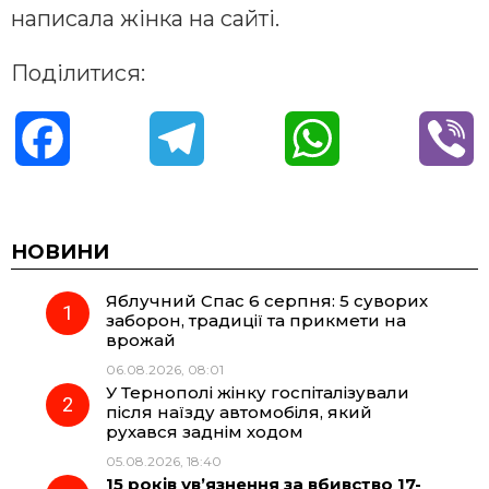
написала жінка на сайті.
Поділитися:
F
T
W
V
a
e
h
i
c
l
a
b
НОВИНИ
Яблучний Спас 6 серпня: 5 суворих
e
e
t
e
заборон, традиції та прикмети на
врожай
b
g
s
r
06.08.2026, 08:01
У Тернополі жінку госпіталізували
o
r
A
після наїзду автомобіля, який
рухався заднім ходом
05.08.2026, 18:40
o
a
p
15 років ув’язнення за вбивство 17-