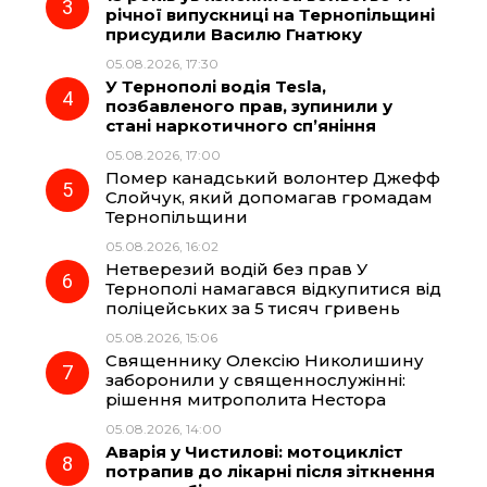
річної випускниці на Тернопільщині
k
m
p
присудили Василю Гнатюку
05.08.2026, 17:30
У Тернополі водія Tesla,
позбавленого прав, зупинили у
стані наркотичного сп’яніння
05.08.2026, 17:00
Помер канадський волонтер Джефф
Слойчук, який допомагав громадам
Тернопільщини
05.08.2026, 16:02
Нетверезий водій без прав У
Тернополі намагався відкупитися від
поліцейських за 5 тисяч гривень
05.08.2026, 15:06
Священнику Олексію Николишину
заборонили у священнослужінні:
рішення митрополита Нестора
05.08.2026, 14:00
Аварія у Чистилові: мотоцикліст
потрапив до лікарні після зіткнення