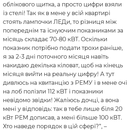
облікового щитка, а просто цифри взяли
із стелі! Так як в мене у всій квартирі
стоять лампочки ЛЕДи, то різниця між
попереднім та існуючим показниками за
місяць складає 70-80 кВТ. Оскільки
показник потрібно подати трохи раніше,
я за 2-3 дні поточного місяця навіть
накидаю декілька кіловат, щоб на кінець
місяця вийти на реальну цифру! А тут
дивлюсь на квитанцію з РЕМУ і в мене очі
на лоб полізли 112 кВТ і показники
невідомо звідки! Жаліюсь дочці, а вона
мені у відповідь: так в тебе лише біля 20
кВт РЕМ дописав, а мені більше 100 кВТ.
Хто наведе порядок в цій сфері?”, –