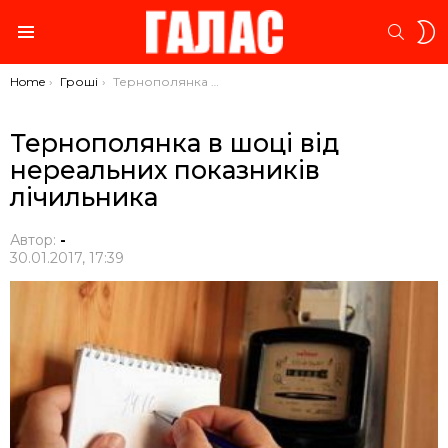
S
SEARC
S
Menu
You are here:
Home
Гроші
Тернополянка в шоці від нереальних показників лічильника
Тернополянка в шоці від
нереальних показників
лічильника
Автор:
-
30.01.2017, 17:39