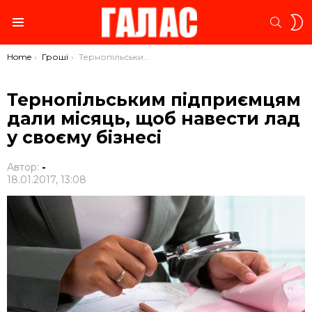
S
SEARC
S
Menu
You are here:
Home
Гроші
Тернопільським підприємцям дали місяць, щоб навести лад у своєму бізнесі
Тернопільським підприємцям
дали місяць, щоб навести лад
у своєму бізнесі
Автор:
-
18.01.2017, 13:08