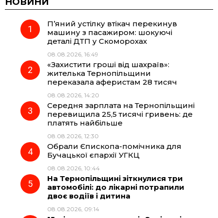
НОВИНИ
П’яний устілку втікач перекинув
e
e
t
e
машину з пасажиром: шокуючі
деталі ДТП у Скоморохах
b
g
s
r
08.08.2026, 16:49
«Захистити гроші від шахраїв»:
o
r
A
жителька Тернопільщини
переказала аферистам 28 тисяч
08.08.2026, 14:20
o
a
p
Середня зарплата на Тернопільщині
перевищила 25,5 тисячі гривень: де
k
m
p
платять найбільше
08.08.2026, 12:30
Обрали Єпископа-помічника для
Бучацької єпархії УГКЦ
08.08.2026, 10:44
На Тернопільщині зіткнулися три
автомобілі: до лікарні потрапили
двоє водіїв і дитина
08.08.2026, 09:14