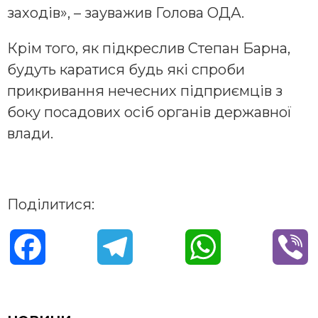
заходів», – зауважив Голова ОДА.
Крім того, як підкреслив Степан Барна,
будуть каратися будь які спроби
прикривання нечесних підприємців з
боку посадових осіб органів державної
влади.
Поділитися:
F
T
W
V
a
e
h
i
c
l
a
b