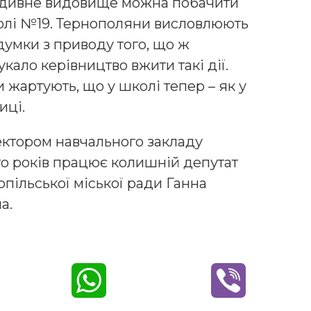
 дивне видовище можна побачити
олі №19. Тернополяни висловлюють
 думки з приводу того, що ж
кало керівництво вжити такі дії.
 жартують, що у школі тепер – як у
иці.
ктором навчального закладу
то років працює колишній депутат
опільської міської ради Ганна
а.
W
V