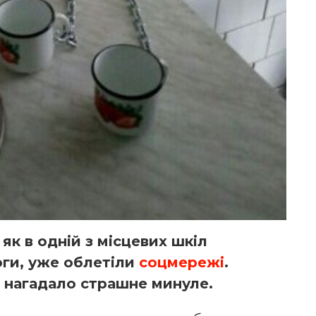
 як в одній з місцевих шкіл
юги, уже облетіли
соцмережі
.
 нагадало страшне минуле.