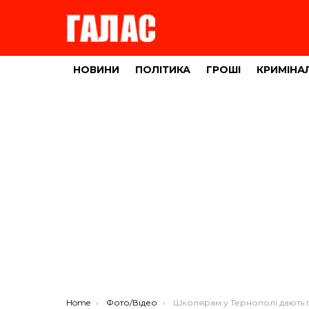
НОВИНИ
ПОЛІТИКА
ГРОШІ
КРИМІНА
You are here:
Home
Фото/Відео
Школярам у Тернополі дають пити на ланцюзі (Ф