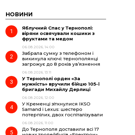
НОВИНИ
Яблучний Спас у Тернополі:
віряни освячували кошики з
фруктами та медом
06.08.2026, 14:00
Забрала сумку з телефоном і
викинула ключі: тернополянці
загрожує до 8 років ув’язнення
06.08.2026, 13:11
У Тернополі орден «За
мужність» вручили бійцю 105-ї
бригади Михайлу Дерлиці
06.08.2026, 12:00
У Кременці зіткнулися IKSO
Samand і Lexus: шестеро
потерпілих, двох госпіталізували
06.08.2026, 11:00
До Тернополя доставили всі 17
нових тролейбусів «Електрон»