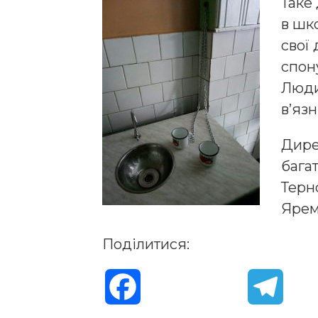
Таке
в шк
свої
спону
Люди
в’язн
Дире
бага
Терн
Ярем
Поділитися:
F
T