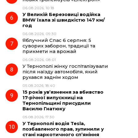
06.08.2026, 10:18
У Великій Березовиці водійка
BMW їхала зі швидкістю 147 км/
год
06.08.2026, 09:30
Яблучний Спас 6 серпня: 5
суворих заборон, традиції та
прикмети на врожай
06.08.2026, 08:01
У Тернополі жінку госпіталізували
після наїзду автомобіля, який
рухався заднім ходом
05.08.2026, 18:40
15 років ув’язнення за вбивство
17-річної випускниці на
Тернопільщині присудили
Василю Гнатюку
05.08.2026, 17:30
У Тернополі водія Tesla,
позбавленого прав, зупинили у
стані наркотичного сп’яніння