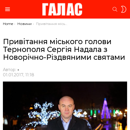
S
SEARC
S
Menu
You are here:
Home
Новини
Привітання міського голови Тернополя Сергія Надала з Новорічно-Різдвяними святами
Привітання міського голови
Тернополя Сергія Надала з
Новорічно-Різдвяними святами
Автор:
-
01.01.2017, 11:18