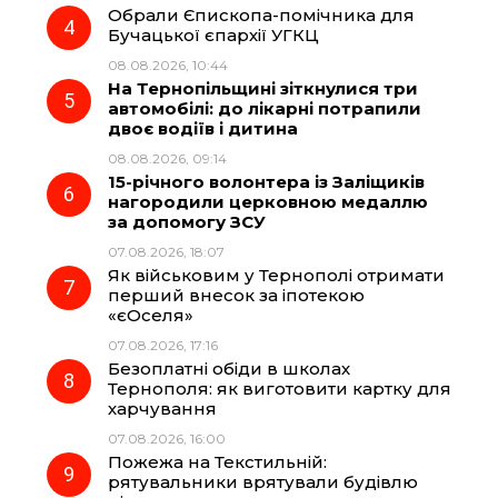
Обрали Єпископа-помічника для
Бучацької єпархії УГКЦ
08.08.2026, 10:44
На Тернопільщині зіткнулися три
автомобілі: до лікарні потрапили
двоє водіїв і дитина
08.08.2026, 09:14
15-річного волонтера із Заліщиків
нагородили церковною медаллю
за допомогу ЗСУ
07.08.2026, 18:07
Як військовим у Тернополі отримати
перший внесок за іпотекою
«єОселя»
07.08.2026, 17:16
Безоплатні обіди в школах
Тернополя: як виготовити картку для
харчування
07.08.2026, 16:00
Пожежа на Текстильній:
рятувальники врятували будівлю