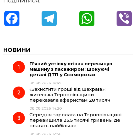
Поділитися:
F
T
W
V
a
e
h
i
c
l
a
b
НОВИНИ
П’яний устілку втікач перекинув
e
e
t
e
машину з пасажиром: шокуючі
деталі ДТП у Скоморохах
b
g
s
r
08.08.2026, 16:49
«Захистити гроші від шахраїв»:
o
r
A
жителька Тернопільщини
переказала аферистам 28 тисяч
08.08.2026, 14:20
o
a
p
Середня зарплата на Тернопільщині
перевищила 25,5 тисячі гривень: де
k
m
p
платять найбільше
08.08.2026, 12:30