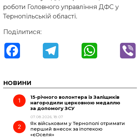
роботи Головного управління ДФС у
Тернопільській області.
Поділитися:
F
T
W
V
a
e
h
i
c
l
a
b
НОВИНИ
15-річного волонтера із Заліщиків
e
e
t
e
нагородили церковною медаллю
за допомогу ЗСУ
b
g
s
r
07.08.2026, 18:07
Як військовим у Тернополі отримати
o
r
A
перший внесок за іпотекою
«єОселя»