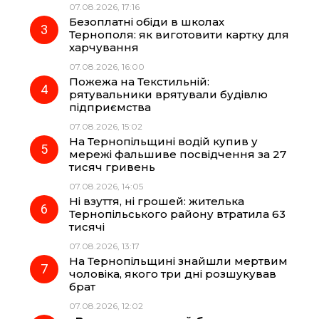
07.08.2026, 17:16
o
a
p
Безоплатні обіди в школах
Тернополя: як виготовити картку для
k
m
p
харчування
07.08.2026, 16:00
Пожежа на Текстильній:
рятувальники врятували будівлю
підприємства
07.08.2026, 15:02
На Тернопільщині водій купив у
мережі фальшиве посвідчення за 27
тисяч гривень
07.08.2026, 14:05
Ні взуття, ні грошей: жителька
Тернопільського району втратила 63
тисячі
07.08.2026, 13:17
На Тернопільщині знайшли мертвим
чоловіка, якого три дні розшукував
брат
07.08.2026, 12:02