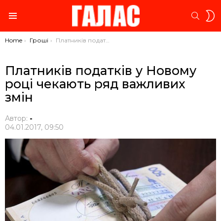
S
SEARC
S
Menu
You are here:
Home
Гроші
Платників податків у Новому році чекають ряд важливих змін
Платників податків у Новому
році чекають ряд важливих
змін
Автор:
-
04.01.2017, 09:50