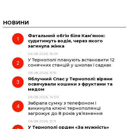
a
e
h
i
c
l
a
b
НОВИНИ
Фатальний обгін біля Кам’янок:
e
e
t
e
судитимуть водія, через якого
загинула жінка
b
g
s
r
06.08.2026, 16:09
У Тернополі планують встановити 12
o
r
A
сонячних станцій у школах і садках
06.08.2026, 15:19
Яблучний Спас у Тернополі: віряни
o
a
p
освячували кошики з фруктами та
медом
k
m
p
06.08.2026, 14:00
Забрала сумку з телефоном і
викинула ключі: тернополянці
загрожує до 8 років ув’язнення
06.08.2026, 13:11
У Тернополі орден «За мужність»