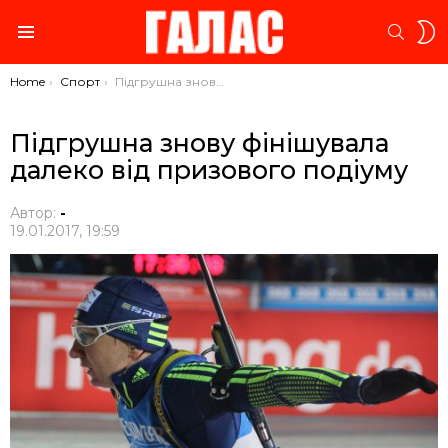
S
SEARC
S
Menu
You are here:
Home
Спорт
Підгрушна знову фінішувала далеко від призового подіуму
Підгрушна знову фінішувала
далеко від призового подіуму
Автор:
-
19.01.2017, 19:59