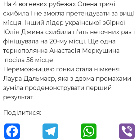
На 4 вогневих рубежах Олена тричі
схибила і не змогла претендувати за вищі
місця. Інший лідер української збірної
Юлія Джима схибила п’ять неточних раз і
фінішувала на 20-му місці. Ще одна
тернополянка Анастасія Меркушина
посіла 56 місце
Переможницею гонки стала німкеня
Лаура Дальмаєр, яка з двома промахами
зуміла продемонструвати перший
результат.
Поділитися:
F
T
W
V