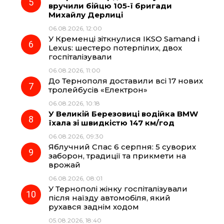
вручили бійцю 105-ї бригади
Михайлу Дерлиці
06.08.2026, 12:00
У Кременці зіткнулися IKSO Samand і
Lexus: шестеро потерпілих, двох
госпіталізували
06.08.2026, 11:00
До Тернополя доставили всі 17 нових
тролейбусів «Електрон»
06.08.2026, 10:18
У Великій Березовиці водійка BMW
їхала зі швидкістю 147 км/год
06.08.2026, 09:30
Яблучний Спас 6 серпня: 5 суворих
заборон, традиції та прикмети на
врожай
06.08.2026, 08:01
У Тернополі жінку госпіталізували
після наїзду автомобіля, який
рухався заднім ходом
05.08.2026, 18:40