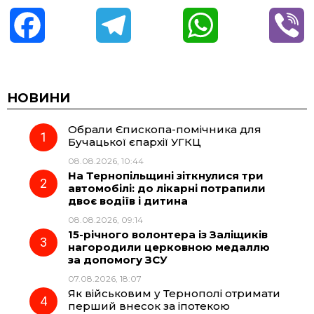
F
T
W
V
a
e
h
i
c
l
a
b
НОВИНИ
Обрали Єпископа-помічника для
e
e
t
e
Бучацької єпархії УГКЦ
08.08.2026, 10:44
b
g
s
r
На Тернопільщині зіткнулися три
автомобілі: до лікарні потрапили
o
r
A
двоє водіїв і дитина
08.08.2026, 09:14
15-річного волонтера із Заліщиків
o
a
p
нагородили церковною медаллю
за допомогу ЗСУ
k
m
p
07.08.2026, 18:07
Як військовим у Тернополі отримати
перший внесок за іпотекою