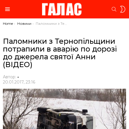
S
SEARC
S
Menu
You are here:
Home
Новини
Паломники з Тернопільщини потрапили в аварію по дорозі до джерела святої Анни (ВІДЕО)
Паломники з Тернопільщини
потрапили в аварію по дорозі
до джерела святої Анни
(ВІДЕО)
Автор:
-
20.01.2017, 23:16