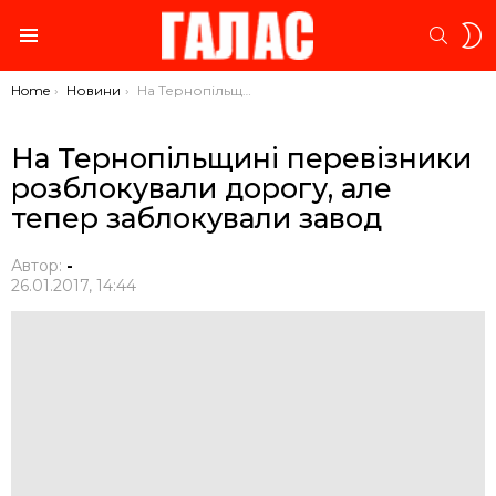
S
SEARC
S
Menu
You are here:
Home
Новини
На Тернопільщині перевізники розблокували дорогу, але тепер заблокували завод
На Тернопільщині перевізники
розблокували дорогу, але
тепер заблокували завод
Автор:
-
26.01.2017, 14:44