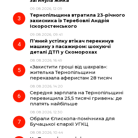
загинула жінка
09.08.2026, 12:09
Тернопільщина втратила 23-річного
o
a
p
захисника із Теребовлі Андрія
Іскоростенського
k
m
p
09.08.2026, 09:41
П’яний устілку втікач перекинув
машину з пасажиром: шокуючі
деталі ДТП у Скоморохах
08.08.2026, 16:49
«Захистити гроші від шахраїв»:
жителька Тернопільщини
переказала аферистам 28 тисяч
08.08.2026, 14:20
Середня зарплата на Тернопільщині
перевищила 25,5 тисячі гривень: де
платять найбільше
08.08.2026, 12:30
Обрали Єпископа-помічника для
Бучацької єпархії УГКЦ
08.08.2026, 10:44