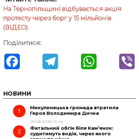
На Тернопільщині відбувається акція
протесту через борг у 15 мільйонів
(ВІДЕО)
Поділитися:
F
T
W
V
a
e
h
i
c
l
a
b
НОВИНИ
Микулинецька громада втратила
e
e
t
e
Героя Володимира Дичка
09.08.2026, 14:46
b
g
s
r
Фатальний обгін біля Кам’янок:
судитимуть водія, через якого
o
r
A