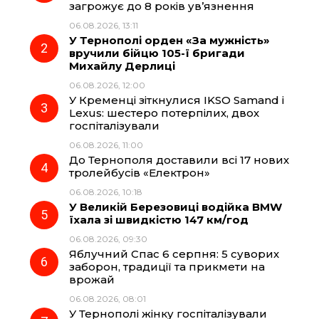
загрожує до 8 років ув’язнення
b
g
s
r
06.08.2026, 13:11
У Тернополі орден «За мужність»
o
r
A
вручили бійцю 105-ї бригади
Михайлу Дерлиці
06.08.2026, 12:00
o
a
p
У Кременці зіткнулися IKSO Samand і
Lexus: шестеро потерпілих, двох
k
m
p
госпіталізували
06.08.2026, 11:00
До Тернополя доставили всі 17 нових
тролейбусів «Електрон»
06.08.2026, 10:18
У Великій Березовиці водійка BMW
їхала зі швидкістю 147 км/год
06.08.2026, 09:30
Яблучний Спас 6 серпня: 5 суворих
заборон, традиції та прикмети на
врожай
06.08.2026, 08:01
У Тернополі жінку госпіталізували