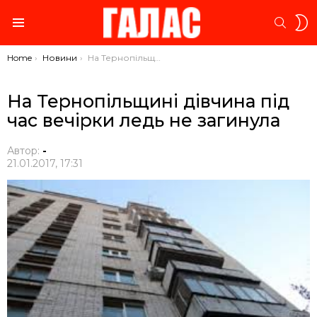
S
SEARC
S
Menu
You are here:
Home
Новини
На Тернопільщині дівчина під час вечірки ледь не загинула
На Тернопільщині дівчина під
час вечірки ледь не загинула
Автор:
-
21.01.2017, 17:31