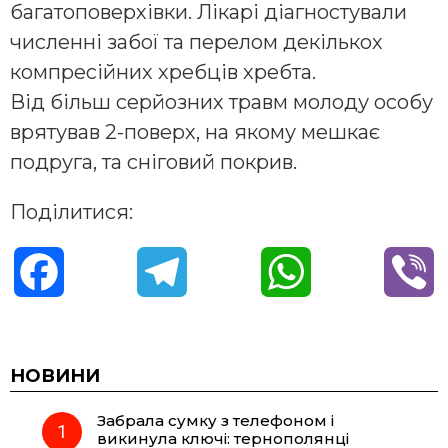
багатоповерхівки. Лікарі діагностували
численні забої та перелом декількох
компресійних хребців хребта.
Від більш серйозних травм молоду особу
врятував 2-поверх, на якому мешкає
подруга, та сніговий покрив.
Поділитися:
F
T
W
V
a
e
h
i
c
l
a
b
НОВИНИ
Забрала сумку з телефоном і
e
e
t
e
викинула ключі: тернополянці