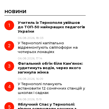
НОВИНИ
Учитель із Тернополя увійшов
до ТОП-50 найкращих педагогів
України
06.08.2026, 18:03
У Тернополі капітально
відремонтують світлофори на
чотирьох локаціях
06.08.2026, 17:14
Фатальний обгін біля Кам’янок:
судитимуть водія, через якого
загинула жінка
06.08.2026, 16:09
У Тернополі планують
встановити 12 сонячних станцій у
школах і садках
06.08.2026, 15:19
Яблучний Спас у Тернополі:
віряни освячували кошики з