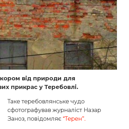
екором від природи для
их прикрас у Теребовлі.
Таке теребовлянське чудо
сфотографував журналіст Назар
Заноз, повідомляє
“Терен”.