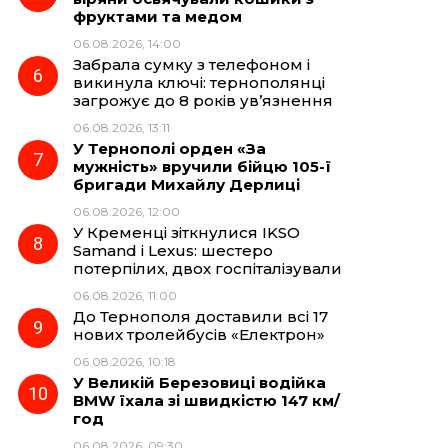
фруктами та медом
06.08.2026, 14:00
Забрала сумку з телефоном і
викинула ключі: тернополянці
загрожує до 8 років ув’язнення
06.08.2026, 13:11
У Тернополі орден «За
мужність» вручили бійцю 105-ї
бригади Михайлу Дерлиці
06.08.2026, 12:00
У Кременці зіткнулися IKSO
Samand і Lexus: шестеро
потерпілих, двох госпіталізували
06.08.2026, 11:00
До Тернополя доставили всі 17
нових тролейбусів «Електрон»
06.08.2026, 10:18
У Великій Березовиці водійка
BMW їхала зі швидкістю 147 км/
год
06.08.2026, 09:30