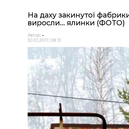
На даху закинутої фабрик
виросли… ялинки (ФОТО)
Автор:
-
30.01.2017, 08:13