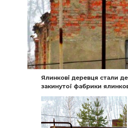
Ялинкові деревця стали д
закинутої фабрики ялинков