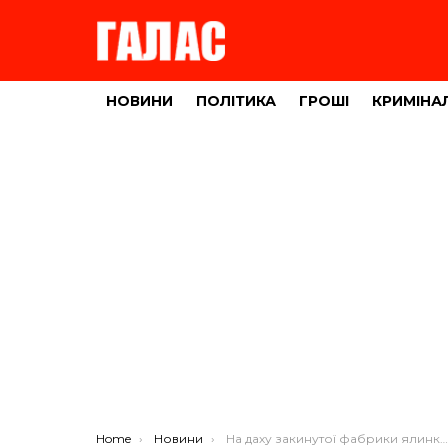
НОВИНИ
ПОЛІТИКА
ГРОШІ
КРИМІНА
You are here:
Home
Новини
На даху закинутої фабрики ялинкових прикрас виросли… ялинки (ФОТО)