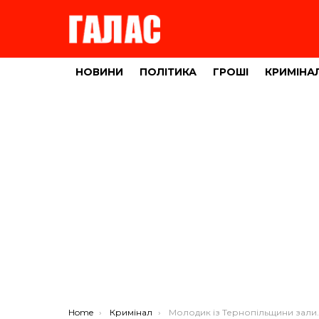
НОВИНИ
ПОЛІТИКА
ГРОШІ
КРИМІНА
You are here:
Home
Кримінал
Молодик із Тернопільщини залишився голим після романтичного побачення у готелі