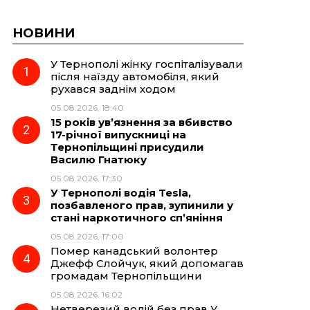
НОВИНИ
У Тернополі жінку госпіталізували
після наїзду автомобіля, який
рухався заднім ходом
05.08.2026, 18:40
15 років ув’язнення за вбивство
17-річної випускниці на
Тернопільщині присудили
Василю Гнатюку
05.08.2026, 17:30
У Тернополі водія Tesla,
позбавленого прав, зупинили у
стані наркотичного сп’яніння
05.08.2026, 17:00
Помер канадський волонтер
Джефф Слойчук, який допомагав
громадам Тернопільщини
05.08.2026, 16:02
Нетверезий водій без прав У