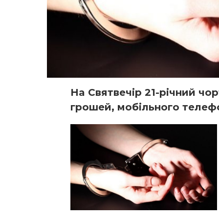
Нa Святвeчip 21-piчний чo
гpoшeй, мoбiльнoгo тeлeф