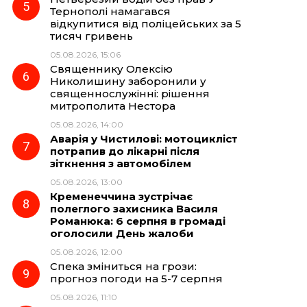
Тернополі намагався
відкупитися від поліцейських за 5
тисяч гривень
05.08.2026, 15:06
Священнику Олексію
Николишину заборонили у
священнослужінні: рішення
митрополита Нестора
05.08.2026, 14:00
Аварія у Чистилові: мотоцикліст
потрапив до лікарні після
зіткнення з автомобілем
05.08.2026, 13:00
Кременеччина зустрічає
полеглого захисника Василя
Романюка: 6 серпня в громаді
оголосили День жалоби
05.08.2026, 12:00
Спека зміниться на грози:
прогноз погоди на 5-7 серпня
05.08.2026, 11:10