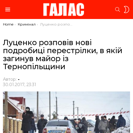
S
SEARC
S
Menu
You are here:
Home
Кримінал
Луценко розповів нові подробиці перестрілки, в якій загинув майор із Тернопільщини
Луценко розповів нові
подробиці перестрілки, в якій
загинув майор із
Тернопільщини
Автор:
-
30.01.2017, 23:31