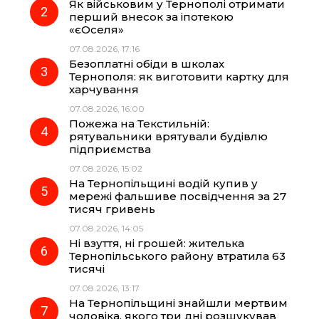
Як військовим у Тернополі отримати
o
r
A
перший внесок за іпотекою
«єОселя»
07.08.2026, 17:16
o
a
p
Безоплатні обіди в школах
Тернополя: як виготовити картку для
k
m
p
харчування
07.08.2026, 16:00
Пожежа на Текстильній:
рятувальники врятували будівлю
підприємства
07.08.2026, 15:02
На Тернопільщині водій купив у
мережі фальшиве посвідчення за 27
тисяч гривень
07.08.2026, 14:05
Ні взуття, ні грошей: жителька
Тернопільського району втратила 63
тисячі
07.08.2026, 13:17
На Тернопільщині знайшли мертвим
чоловіка, якого три дні розшукував