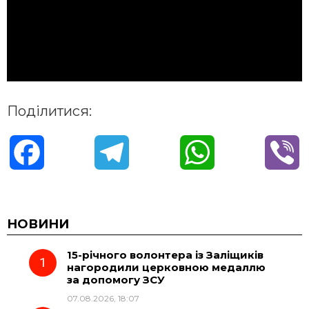
Поділитися:
F
T
W
V
a
e
h
i
c
l
a
b
НОВИНИ
15-річного волонтера із Заліщиків
e
e
t
e
нагородили церковною медаллю
за допомогу ЗСУ
b
g
s
r
07.08.2026, 18:07