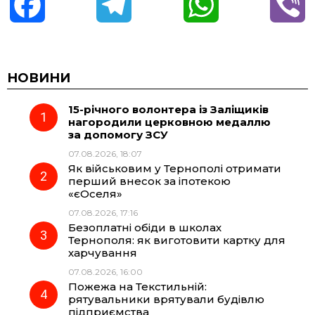
F
T
W
V
a
e
h
i
c
l
a
b
НОВИНИ
15-річного волонтера із Заліщиків
e
e
t
e
нагородили церковною медаллю
за допомогу ЗСУ
b
g
s
r
07.08.2026, 18:07
Як військовим у Тернополі отримати
o
r
A
перший внесок за іпотекою
«єОселя»
07.08.2026, 17:16
o
a
p
Безоплатні обіди в школах
Тернополя: як виготовити картку для
k
m
p
харчування
07.08.2026, 16:00
Пожежа на Текстильній:
рятувальники врятували будівлю
підприємства