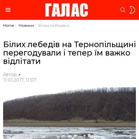
S
SEARC
S
Menu
You are here:
Home
Новини
Білих лебедів на Тернопільщині перегодували і тепер їм важко відлітати
Білих лебедів на Тернопільщині
перегодували і тепер їм важко
відлітати
Автор:
-
11.01.2017, 11:07