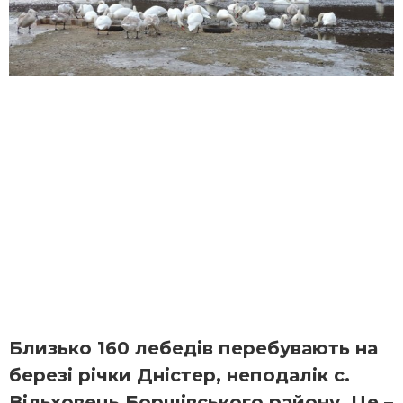
Близько 160 лебедів перебувають на
березі річки Дністер, неподалік с.
Вільховець Борщівського району. Це –