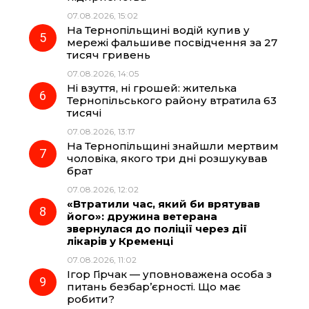
07.08.2026, 15:02
На Тернопільщині водій купив у
мережі фальшиве посвідчення за 27
тисяч гривень
07.08.2026, 14:05
Ні взуття, ні грошей: жителька
Тернопільського району втратила 63
тисячі
07.08.2026, 13:17
На Тернопільщині знайшли мертвим
чоловіка, якого три дні розшукував
брат
07.08.2026, 12:02
«Втратили час, який би врятував
його»: дружина ветерана
звернулася до поліції через дії
лікарів у Кременці
07.08.2026, 11:02
Ігор Гірчак — уповноважена особа з
питань безбар’єрності. Що має
робити?