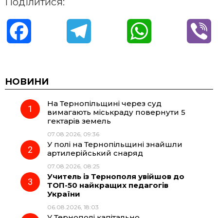
Поділитися:
F
T
W
V
a
e
h
i
c
l
a
b
НОВИНИ
На Тернопільщині через суд
e
e
t
e
вимагають міськраду повернути 5
гектарів земель
b
g
s
r
07.08.2026, 09:36
У полі на Тернопільщині знайшли
o
r
A
артилерійський снаряд
07.08.2026, 08:25
Учитель із Тернополя увійшов до
o
a
p
ТОП-50 найкращих педагогів
України
k
m
p
06.08.2026, 18:03
У Тернополі капітально