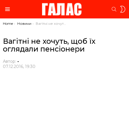
S
SEARC
S
Menu
You are here:
Home
Новини
Вагітні не хочуть, щоб їх оглядали пенсіонери
Вагітні не хочуть, щоб їх
оглядали пенсіонери
Автор:
-
07.12.2016, 19:30