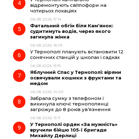
відремонтують світлофори на
чотирьох локаціях
06.08.2026, 17:14
Фатальний обгін біля Кам’янок:
судитимуть водія, через якого
загинула жінка
06.08.2026, 16:09
У Тернополі планують встановити 12
сонячних станцій у школах і садках
06.08.2026, 15:19
Яблучний Спас у Тернополі: віряни
освячували кошики з фруктами та
медом
06.08.2026, 14:00
Забрала сумку з телефоном і
викинула ключі: тернополянці
загрожує до 8 років ув’язнення
06.08.2026, 13:11
У Тернополі орден «За мужність»
вручили бійцю 105-ї бригади
Михайлу Дерлиці