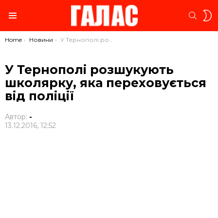
S
SEARC
S
Menu
You are here:
Home
Новини
У Тернополі розшукують школярку, яка переховується від поліції
У Тернополі розшукують
школярку, яка переховується
від поліції
Автор:
-
13.12.2016, 12:52