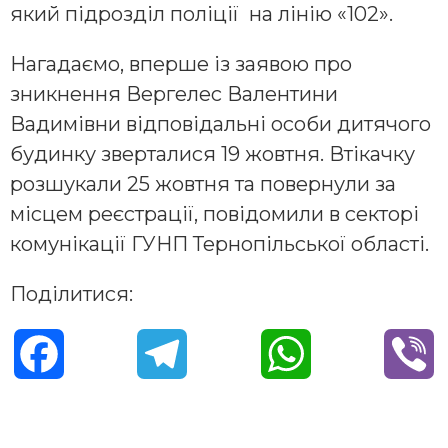
який підрозділ поліції на лінію «102».
Нагадаємо, вперше із заявою про
зникнення Вергелес Валентини
Вадимівни відповідальні особи дитячого
будинку зверталися 19 жовтня. Втікачку
розшукали 25 жовтня та повернули за
місцем реєстрації, повідомили в секторі
комунікації ГУНП Тернопільської області.
Поділитися:
F
T
W
V
a
e
h
i