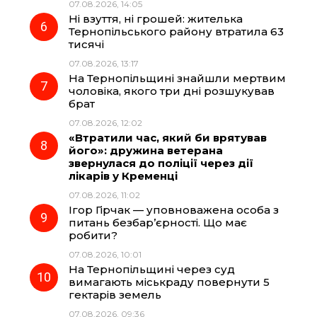
07.08.2026, 14:05
Ні взуття, ні грошей: жителька
Тернопільського району втратила 63
тисячі
07.08.2026, 13:17
На Тернопільщині знайшли мертвим
чоловіка, якого три дні розшукував
брат
07.08.2026, 12:02
«Втратили час, який би врятував
його»: дружина ветерана
звернулася до поліції через дії
лікарів у Кременці
07.08.2026, 11:02
Ігор Гірчак — уповноважена особа з
питань безбар’єрності. Що має
робити?
07.08.2026, 10:01
На Тернопільщині через суд
вимагають міськраду повернути 5
гектарів земель
07.08.2026, 09:36