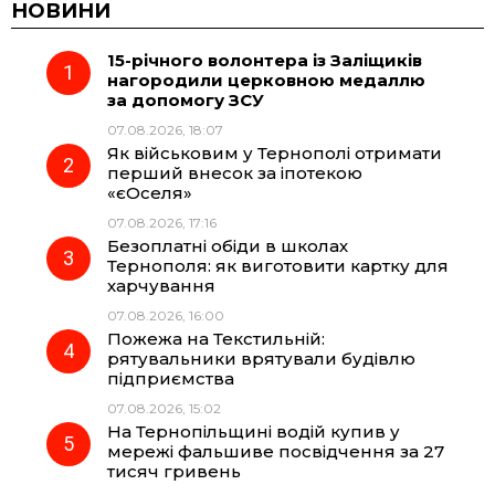
c
l
a
b
НОВИНИ
15-річного волонтера із Заліщиків
e
e
t
e
нагородили церковною медаллю
за допомогу ЗСУ
b
g
s
r
07.08.2026, 18:07
Як військовим у Тернополі отримати
o
r
A
перший внесок за іпотекою
«єОселя»
07.08.2026, 17:16
o
a
p
Безоплатні обіди в школах
Тернополя: як виготовити картку для
k
m
p
харчування
07.08.2026, 16:00
Пожежа на Текстильній:
рятувальники врятували будівлю
підприємства
07.08.2026, 15:02
На Тернопільщині водій купив у
мережі фальшиве посвідчення за 27
тисяч гривень