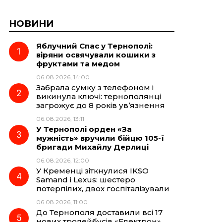
НОВИНИ
Яблучний Спас у Тернополі:
віряни освячували кошики з
фруктами та медом
06.08.2026, 14:00
Забрала сумку з телефоном і
викинула ключі: тернополянці
загрожує до 8 років ув’язнення
06.08.2026, 13:11
У Тернополі орден «За
мужність» вручили бійцю 105-ї
бригади Михайлу Дерлиці
06.08.2026, 12:00
У Кременці зіткнулися IKSO
Samand і Lexus: шестеро
потерпілих, двох госпіталізували
06.08.2026, 11:00
До Тернополя доставили всі 17
нових тролейбусів «Електрон»