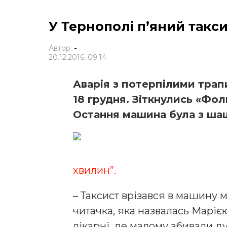
У Тернополі п’яний такс
Автор:
-
20.12.2016, 09:14
Аварія з потерпілими трапи
18 грудня. Зіткнулись «Фоль
Остання машина була з шаш
хвилин”.
– Таксист врізався в машину 
читачка, яка назвалась Марією
лікарні, де малому збивали д