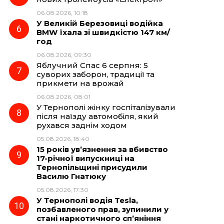
06.08.2026, 10:18
У Великій Березовиці водійка
BMW їхала зі швидкістю 147 км/
год
06.08.2026, 09:30
Яблучний Спас 6 серпня: 5
суворих заборон, традиції та
прикмети на врожай
06.08.2026, 08:01
У Тернополі жінку госпіталізували
після наїзду автомобіля, який
рухався заднім ходом
05.08.2026, 18:40
15 років ув’язнення за вбивство
17-річної випускниці на
Тернопільщині присудили
Василю Гнатюку
05.08.2026, 17:30
У Тернополі водія Tesla,
позбавленого прав, зупинили у
стані наркотичного сп’яніння