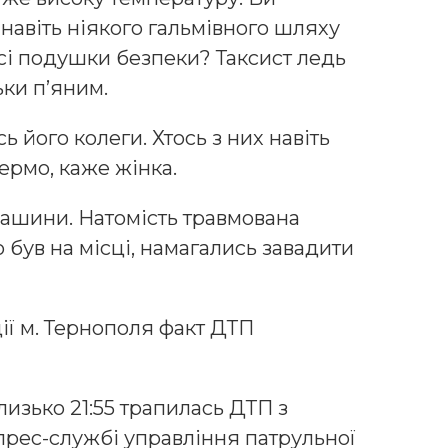
о навіть ніякого гальмівного шляху
 всі подушки безпеки? Таксист ледь
ьки п’яним.
 його колеги. Хтось з них навіть
ермо, каже жінка.
ашини. Натомість травмована
о був на місці, намагались завадити
ції м. Тернополя факт ДТП
близько 21:55 трапилась ДТП з
прес-службі управління патрульної