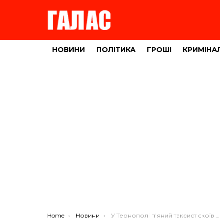
НОВИНИ
ПОЛІТИКА
ГРОШІ
КРИМІНА
You are here:
Home
Новини
У Тернополі п’яний таксист скоїв жахливе ДТП