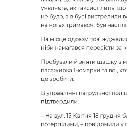
уявляєте, як таксист летів, щ
не було, а в бусі вистрелили
на ногах тримався, був настіл
На місце одразу поз’їжджались
ніби намагався пересісти за к
Пробували й зняти шашку з м
пасажирка іномарки та всі, хт
це зробити.
В управлінні патрульної полі
підтвердили.
– На вул. 15 Квітня 18 грудня 
потерпілими, – повідомили у 