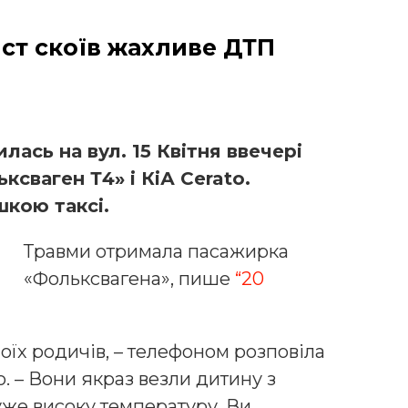
ист скоїв жахливе ДТП
лась на вул. 15 Квітня ввечері
ксваген Т4» і КіА Cerato.
кою таксі.
Травми отримала пасажирка
«Фольксвагена», пише
“20
моїх родичів, – телефоном розповіла
. – Вони якраз везли дитину з
уже високу температуру. Ви