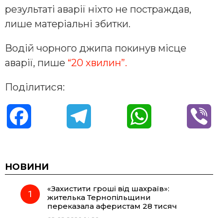
результаті аварії ніхто не постраждав,
лише матеріальні збитки.
Водій чорного джипа покинув місце
аварії, пише
“20 хвилин”.
Поділитися:
F
T
W
V
a
e
h
i
c
l
a
b
НОВИНИ
«Захистити гроші від шахраїв»:
e
e
t
e
жителька Тернопільщини
переказала аферистам 28 тисяч
b
g
s
r