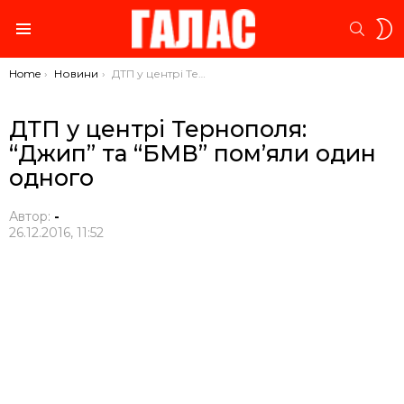
S
SEARC
S
Menu
You are here:
Home
Новини
ДТП у центрі Тернополя: “Джип” та “БМВ” пом’яли один одного
ДТП у центрі Тернополя:
“Джип” та “БМВ” пом’яли один
одного
Автор:
-
26.12.2016, 11:52