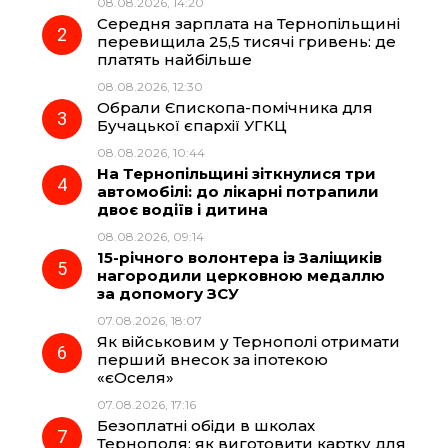
08.08.2026, 14:20
Середня зарплата на Тернопільщині
o
r
A
перевищила 25,5 тисячі гривень: де
платять найбільше
08.08.2026, 12:30
o
a
p
Обрали Єпископа-помічника для
Бучацької єпархії УГКЦ
k
m
p
08.08.2026, 10:44
На Тернопільщині зіткнулися три
автомобілі: до лікарні потрапили
двоє водіїв і дитина
08.08.2026, 09:14
15-річного волонтера із Заліщиків
нагородили церковною медаллю
за допомогу ЗСУ
07.08.2026, 18:07
Як військовим у Тернополі отримати
перший внесок за іпотекою
«єОселя»
07.08.2026, 17:16
Безоплатні обіди в школах
Тернополя: як виготовити картку для