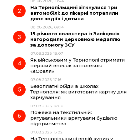
08.08.2026, 10:44
b
g
s
r
На Тернопільщині зіткнулися три
автомобілі: до лікарні потрапили
o
r
A
двоє водіїв і дитина
08.08.2026, 09:14
15-річного волонтера із Заліщиків
o
a
p
нагородили церковною медаллю
за допомогу ЗСУ
k
m
p
07.08.2026, 18:07
Як військовим у Тернополі отримати
перший внесок за іпотекою
«єОселя»
07.08.2026, 17:16
Безоплатні обіди в школах
Тернополя: як виготовити картку для
харчування
07.08.2026, 16:00
Пожежа на Текстильній:
рятувальники врятували будівлю
підприємства
07.08.2026, 15:02
На Тернопільщині водій купив у