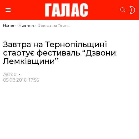
S
SEARC
S
Menu
You are here:
Home
Новини
Завтра на Тернопільщині стартує фестиваль “Дзвони Лемківщини”
Завтра на Тернопільщині
стартує фестиваль “Дзвони
Лемківщини”
Автор:
-
05.08.2016, 17:56