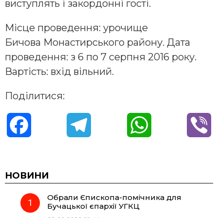
виступлять і закордонні гості.
Місце проведення: урочище
Бичова Монастирського району. Дата
проведення: з 6 по 7 серпня 2016 року.
Вартість: вхід вільний.
Поділитися:
F
T
W
V
a
e
h
i
c
l
a
b
НОВИНИ
Обрали Єпископа-помічника для
e
e
t
e
Бучацької єпархії УГКЦ