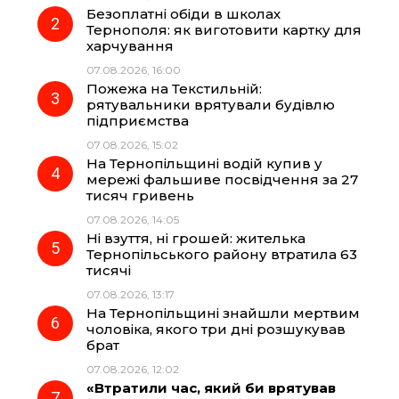
Безоплатні обіди в школах
o
r
A
Тернополя: як виготовити картку для
харчування
07.08.2026, 16:00
o
a
p
Пожежа на Текстильній:
рятувальники врятували будівлю
k
m
p
підприємства
07.08.2026, 15:02
На Тернопільщині водій купив у
мережі фальшиве посвідчення за 27
тисяч гривень
07.08.2026, 14:05
Ні взуття, ні грошей: жителька
Тернопільського району втратила 63
тисячі
07.08.2026, 13:17
На Тернопільщині знайшли мертвим
чоловіка, якого три дні розшукував
брат
07.08.2026, 12:02
«Втратили час, який би врятував