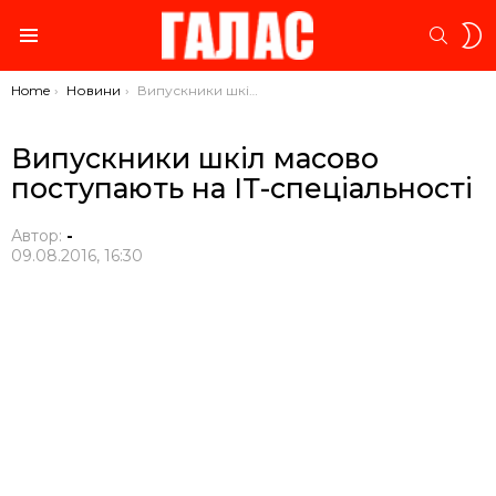
S
SEARC
S
Menu
You are here:
Home
Новини
Випускники шкіл масово поступають на ІТ-спеціальності
Випускники шкіл масово
поступають на ІТ-спеціальності
Автор:
-
09.08.2016, 16:30