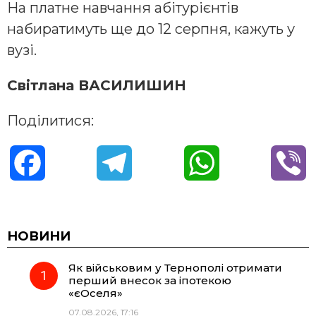
На платне навчання абітурієнтів
набиратимуть ще до 12 серпня, кажуть у
вузі.
Світлана ВАСИЛИШИН
Поділитися:
F
T
W
V
a
e
h
i
c
l
a
b
НОВИНИ
Як військовим у Тернополі отримати
e
e
t
e
перший внесок за іпотекою
«єОселя»
b
g
s
r
07.08.2026, 17:16