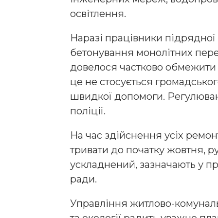
освітлення.
Наразі працівники підрядної 
бетонування монолітних перех
довелося частково обмежити 
це не стосується громадсько
швидкої допомоги. Регулюва
поліції.
На час здійснення усіх ремонт
тривати до початку жовтня, р
ускладнений, зазначають у пр
ради.
Управління житлово-комуналь