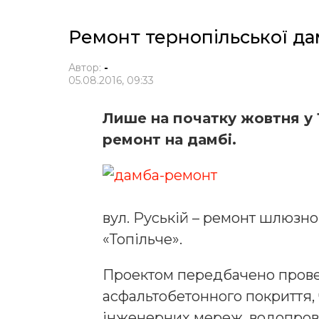
Ремонт тернопільської да
Автор:
-
05.08.2016, 09:33
Лише на початку жовтня у
ремонт на дамбі.
вул. Руській – ремонт шлюзно
«Топільче».
Проектом передбачено прове
асфальтобетонного покриття,
інженерних мереж, водопров