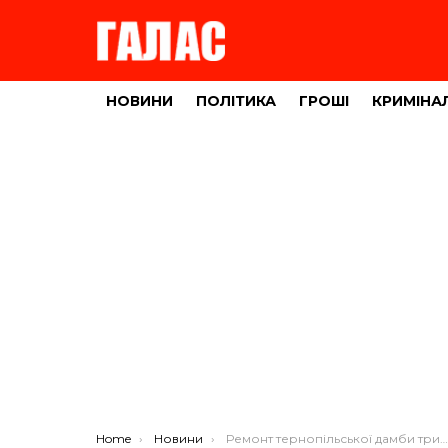
НОВИНИ
ПОЛІТИКА
ГРОШІ
КРИМІНА
You are here:
Home
Новини
Ремонт тернопільської дамби триватиме іще два місяці