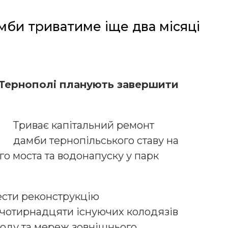
мби триватиме іще два місяці
 Тернополі планують завершити
Триває капітальний ремонт
дамби тернопільського ставу на
го моста та водонапуску у парк
сти реконструкцію
 чотирнадцяти існуючих колодязів
оду та мереж зовнішнього