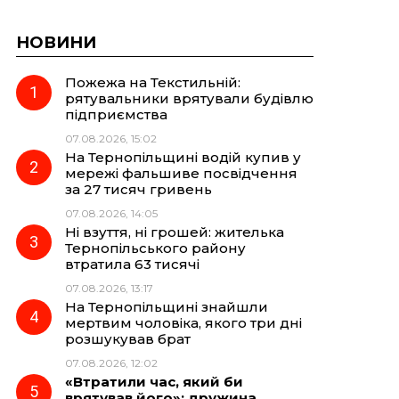
НОВИНИ
Пожежа на Текстильній:
рятувальники врятували будівлю
підприємства
07.08.2026, 15:02
На Тернопільщині водій купив у
мережі фальшиве посвідчення
за 27 тисяч гривень
07.08.2026, 14:05
Ні взуття, ні грошей: жителька
Тернопільського району
втратила 63 тисячі
07.08.2026, 13:17
На Тернопільщині знайшли
мертвим чоловіка, якого три дні
розшукував брат
07.08.2026, 12:02
«Втратили час, який би
врятував його»: дружина