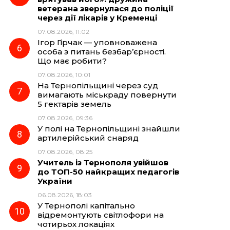
ветерана звернулася до поліції
через дії лікарів у Кременці
07.08.2026, 11:02
Ігор Гірчак — уповноважена
особа з питань безбар’єрності.
Що має робити?
07.08.2026, 10:01
На Тернопільщині через суд
вимагають міськраду повернути
5 гектарів земель
07.08.2026, 09:36
У полі на Тернопільщині знайшли
артилерійський снаряд
07.08.2026, 08:25
Учитель із Тернополя увійшов
до ТОП-50 найкращих педагогів
України
06.08.2026, 18:03
У Тернополі капітально
відремонтують світлофори на
чотирьох локаціях