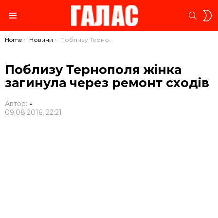
S
SEARC
S
Menu
You are here:
Home
Новини
Поблизу Тернополя жінка загинула через ремонт сходів
Поблизу Тернополя жінка
загинула через ремонт сходів
Автор:
-
09.08.2016, 22:21