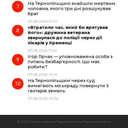
На Тернопільщині знайшли мертвим
чоловіка, якого три дні розшукував
брат
07.08.2026, 12:02
«Втратили час, який би врятував
його»: дружина ветерана
звернулася до поліції через дії
лікарів у Кременці
07.08.2026, 11:02
Ігор Гірчак — уповноважена особа з
питань безбар’єрності. Що має
робити?
07.08.2026, 10:01
На Тернопільщині через суд
вимагають міськраду повернути 5
гектарів земель
07.08.2026, 09:36
© 2026 Галас новини Тернополя та Тернопільщини