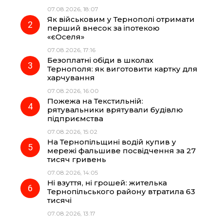
b
g
s
r
07.08.2026, 18:07
Як військовим у Тернополі отримати
o
r
A
перший внесок за іпотекою
«єОселя»
07.08.2026, 17:16
o
a
p
Безоплатні обіди в школах
Тернополя: як виготовити картку для
k
m
p
харчування
07.08.2026, 16:00
Пожежа на Текстильній:
рятувальники врятували будівлю
підприємства
07.08.2026, 15:02
На Тернопільщині водій купив у
мережі фальшиве посвідчення за 27
тисяч гривень
07.08.2026, 14:05
Ні взуття, ні грошей: жителька
Тернопільського району втратила 63
тисячі
07.08.2026, 13:17