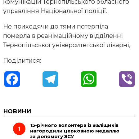
комунікацій Тернопільського обласного
управління Національної поліції.
Не приходячи до тями потерпіла
померла в реанімаційному відділенні
Тернопільської університетської лікарні,
Поділитися:
F
T
W
V
a
e
h
i
c
l
a
b
НОВИНИ
15-річного волонтера із Заліщиків
e
e
t
e
нагородили церковною медаллю
за допомогу ЗСУ