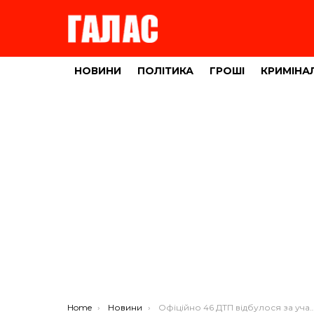
НОВИНИ
ПОЛІТИКА
ГРОШІ
КРИМІНА
You are here:
Home
Новини
Офіційно 46 ДТП відбулося за участі пішоходів у Тернополі