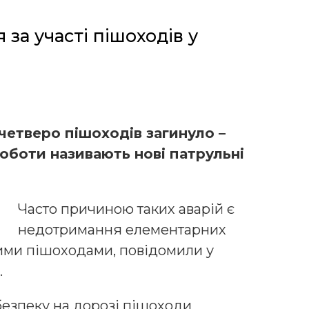
 за участі пішоходів у
четверо пішоходів загинуло –
роботи називають нові патрульні
Часто причиною таких аварій є
недотримання елементарних
ими пішоходами, повідомили у
.
безпеку на дорозі пішоходи