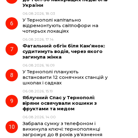
України
06.08.2026, 18:03
У Тернополі капітально
відремонтують світлофори на
чотирьох локаціях
06.08.2026, 17:14
Фатальний обгін біля Кам’янок:
судитимуть водія, через якого
загинула жінка
06.08.2026, 16:09
У Тернополі планують
встановити 12 сонячних станцій у
школах і садках
06.08.2026, 15:19
Яблучний Спас у Тернополі:
віряни освячували кошики з
фруктами та медом
06.08.2026, 14:00
Забрала сумку з телефоном і
викинула ключі: тернополянці
загрожує до 8 років ув’язнення