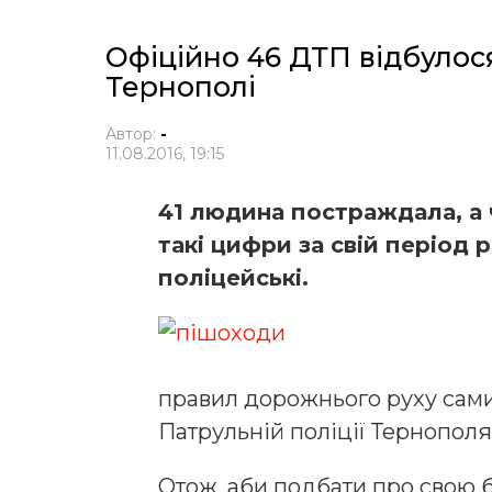
Офіційно 46 ДТП відбулося
Тернополі
Автор:
-
11.08.2016, 19:15
41 людина постраждала, а 
такі цифри за свій період 
поліцейські.
правил дорожнього руху сам
Патрульній поліції Тернополя
Отож, аби подбати про свою 