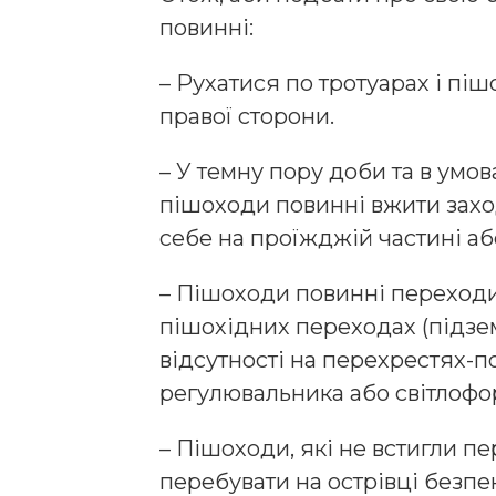
повинні:
– Рухатися по тротуарах і пі
правої сторони.
– У темну пору доби та в умо
пішоходи повинні вжити заход
себе на проїжджій частині або
– Пішоходи повинні переход
пішохідних переходах (підземн
відсутності на перехрестях-по
регулювальника або світлофо
– Пішоходи, які не встигли п
перебувати на острівці безпек