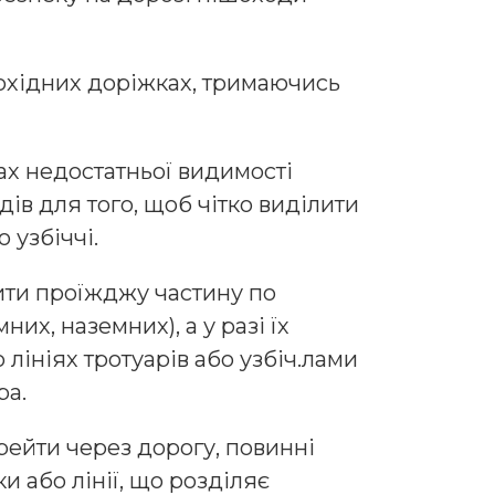
шохідних доріжках, тримаючись
вах недостатньої видимості
ів для того, щоб чітко виділити
 узбіччі.
ити проїжджу частину по
их, наземних), а у разі їх
 лініях тротуарів або узбіч.лами
ра.
ерейти через дорогу, повинні
и або лінії, що розділяє