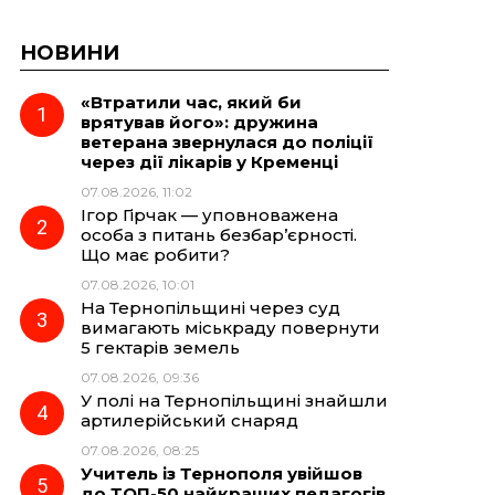
НОВИНИ
«Втратили час, який би
врятував його»: дружина
ветерана звернулася до поліції
через дії лікарів у Кременці
07.08.2026, 11:02
Ігор Гірчак — уповноважена
особа з питань безбар’єрності.
Що має робити?
07.08.2026, 10:01
На Тернопільщині через суд
вимагають міськраду повернути
5 гектарів земель
07.08.2026, 09:36
У полі на Тернопільщині знайшли
артилерійський снаряд
07.08.2026, 08:25
Учитель із Тернополя увійшов
до ТОП-50 найкращих педагогів