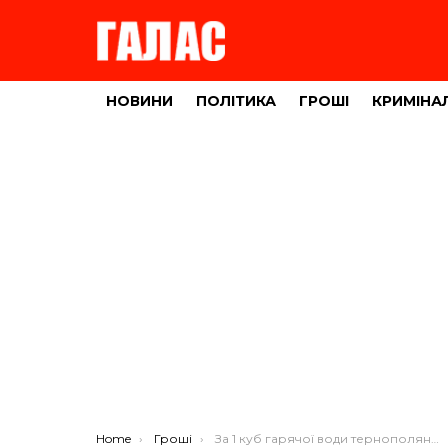
НОВИНИ
ПОЛІТИКА
ГРОШІ
КРИМІНА
You are here:
Home
Гроші
За 1 куб гарячої води тернополянам доведеться платити 70 гривень