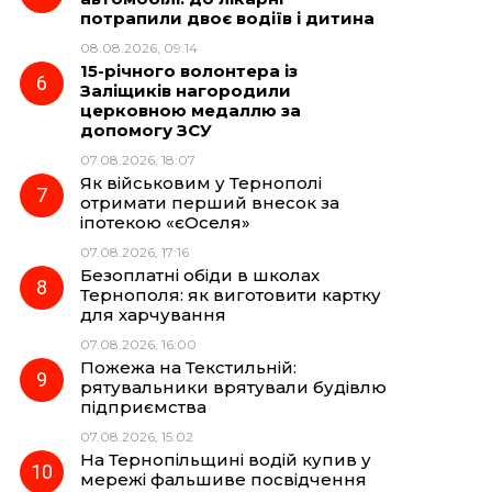
потрапили двоє водіїв і дитина
08.08.2026, 09:14
15-річного волонтера із
Заліщиків нагородили
церковною медаллю за
допомогу ЗСУ
07.08.2026, 18:07
Як військовим у Тернополі
отримати перший внесок за
іпотекою «єОселя»
07.08.2026, 17:16
Безоплатні обіди в школах
Тернополя: як виготовити картку
для харчування
07.08.2026, 16:00
Пожежа на Текстильній:
рятувальники врятували будівлю
підприємства
07.08.2026, 15:02
На Тернопільщині водій купив у
мережі фальшиве посвідчення