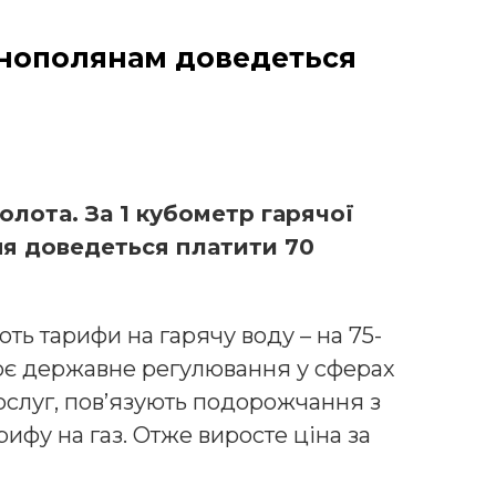
ернополянам доведеться
золота. За 1 кубометр гарячої
ня доведеться платити 70
ть тарифи на гарячу воду – на 75-
нює державне регулювання у сферах
ослуг, пов’язують подорожчання з
ифу на газ. Отже виросте ціна за