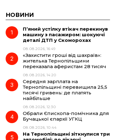
НОВИНИ
П’яний устілку втікач перекинув
машину з пасажиром: шокуючі
деталі ДТП у Скоморохах
08.08.2026, 16:49
«Захистити гроші від шахраїв»:
жителька Тернопільщини
переказала аферистам 28 тисяч
08.08.2026, 14:20
Середня зарплата на
Тернопільщині перевищила 25,5
тисячі гривень: де платять
найбільше
08.08.2026, 12:30
Обрали Єпископа-помічника для
Бучацької єпархії УГКЦ
08.08.2026, 10:44
На Тернопільщині зіткнулися три
автомобілі: до лікарні