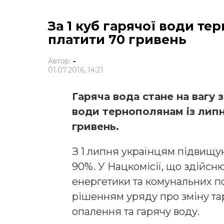
За 1 куб гарячої води т
платити 70 гривень
Автор:
-
01.07.2016, 14:21
Гаряча вода стане на вагу 
води тернополянам із лип
гривень.
З 1 липня українцям підвищую
90%. У Нацкомісії, що здійс
енергетики та комунальних п
рішенням уряду про зміну тар
опалення та гарячу воду.