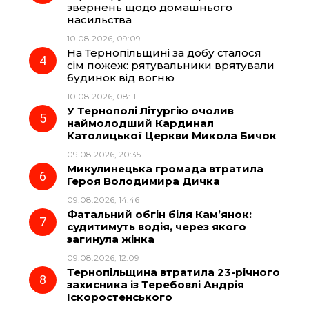
звернень щодо домашнього
k
m
p
насильства
10.08.2026, 09:09
На Тернопільщині за добу сталося
сім пожеж: рятувальники врятували
будинок від вогню
10.08.2026, 08:11
У Тернополі Літургію очолив
наймолодший Кардинал
Католицької Церкви Микола Бичок
09.08.2026, 20:35
Микулинецька громада втратила
Героя Володимира Дичка
09.08.2026, 14:46
Фатальний обгін біля Кам’янок:
судитимуть водія, через якого
загинула жінка
09.08.2026, 12:09
Тернопільщина втратила 23-річного
захисника із Теребовлі Андрія
Іскоростенського