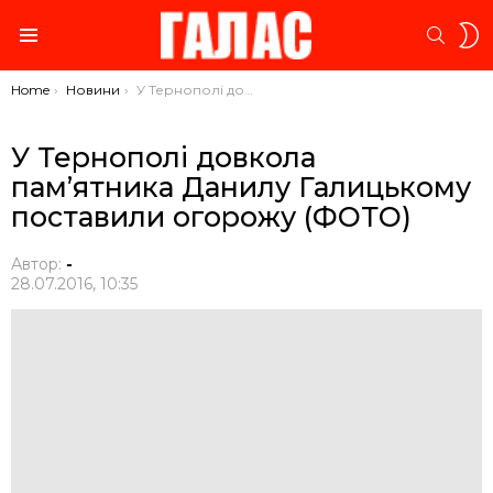
S
SEARC
S
Menu
You are here:
Home
Новини
У Тернополі довкола пам’ятника Данилу Галицькому поставили огорожу (ФОТО)
У Тернополі довкола
пам’ятника Данилу Галицькому
поставили огорожу (ФОТО)
Автор:
-
28.07.2016, 10:35