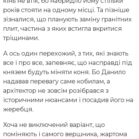
кінь не втік, бо набридло йому стільки
років стояти на одному місці. Та пізніше
зізналися, що планують заміну гранітних
плит, частина з яких встигла вкритися
тріщинами.
А ось один перехожий, з тих, які знають
все і про все, запевняє, що насправді під
князем будуть міняти коня. Бо Данило
надавав перевагу саме кобилам, а
архітектор не зовсім розібрався з
історичними нюансами і посадив його на
жеребця.
Хоча не виключений варіант, що
поміняють і самого вершника, жартома