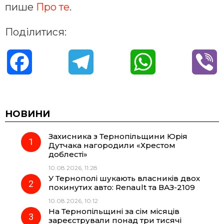
пише
Про те
.
Поділитися:
F
T
W
V
a
e
h
i
c
l
a
b
НОВИНИ
Захисника з Тернопільщини Юрія
e
e
t
e
Дутчака нагородили «Хрестом
доблесті»
b
g
s
r
10.08.2026, 11:28
У Тернополі шукають власників двох
o
r
A
покинутих авто: Renault та ВАЗ-2109
10.08.2026, 10:12
На Тернопільщині за сім місяців
o
a
p
зареєстрували понад три тисячі