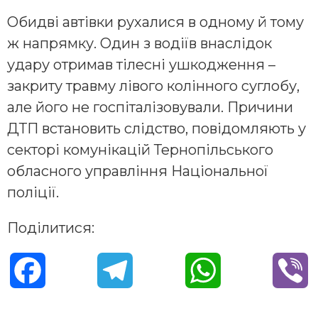
Обидві автівки рухалися в одному й тому
ж напрямку. Один з водіїв внаслідок
удару отримав тілесні ушкодження –
закриту травму лівого колінного суглобу,
але його не госпіталізовували. Причини
ДТП встановить слідство, повідомляють у
секторі комунікацій Тернопільського
обласного управління Національної
поліції.
Поділитися:
F
T
W
V
a
e
h
i