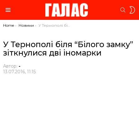
S
SEARC
S
Menu
You are here:
Home
Новини
У Тернополі біля “Білого замку” зіткнулися дві іномарки
У Тернополі біля “Білого замку”
зіткнулися дві іномарки
Автор:
-
13.07.2016, 11:15