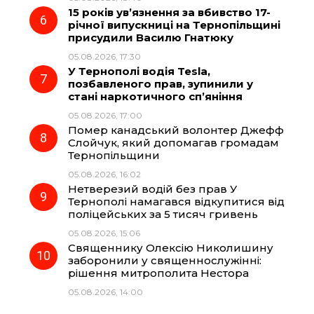
15 років ув’язнення за вбивство 17-
річної випускниці на Тернопільщині
присудили Василю Гнатюку
05.08.2026, 17:30
У Тернополі водія Tesla,
позбавленого прав, зупинили у
стані наркотичного сп’яніння
05.08.2026, 17:00
Помер канадський волонтер Джефф
Слойчук, який допомагав громадам
Тернопільщини
05.08.2026, 16:02
Нетверезий водій без прав У
Тернополі намагався відкупитися від
поліцейських за 5 тисяч гривень
05.08.2026, 15:06
Священнику Олексію Николишину
заборонили у священнослужінні:
рішення митрополита Нестора
05.08.2026, 14:00