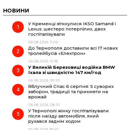
c
l
a
b
НОВИНИ
У Кременці зіткнулися IKSO Samand і
e
e
t
e
Lexus: шестеро потерпілих, двох
госпіталізували
b
g
s
r
06.08.2026, 11:00
До Тернополя доставили всі 17 нових
o
r
A
тролейбусів «Електрон»
06.08.2026, 10:18
У Великій Березовиці водійка BMW
o
a
p
їхала зі швидкістю 147 км/год
06.08.2026, 09:30
k
m
p
Яблучний Спас 6 серпня: 5 суворих
заборон, традиції та прикмети на
врожай
06.08.2026, 08:01
У Тернополі жінку госпіталізували
після наїзду автомобіля, який
рухався заднім ходом
05.08.2026, 18:40