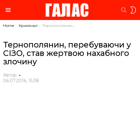
S
SEARC
S
Menu
You are here:
Home
Кримінал
Тернополянин, перебуваючи у СІЗО, став жертвою нахабного злочину
Тернополянин, перебуваючи у
СІЗО, став жертвою нахабного
злочину
Автор:
-
06.07.2016, 15:38