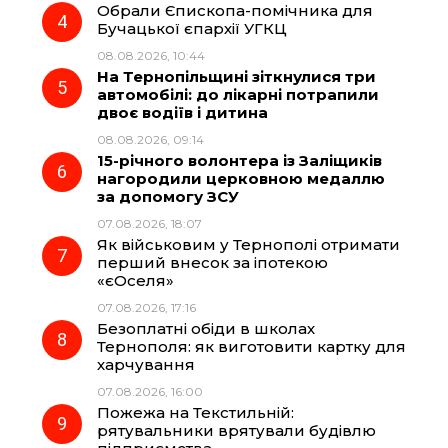
Обрали Єпископа-помічника для
Бучацької єпархії УГКЦ
08.08.2026, 10:44
На Тернопільщині зіткнулися три
автомобілі: до лікарні потрапили
двоє водіїв і дитина
08.08.2026, 09:14
15-річного волонтера із Заліщиків
нагородили церковною медаллю
за допомогу ЗСУ
07.08.2026, 18:07
Як військовим у Тернополі отримати
перший внесок за іпотекою
«єОселя»
07.08.2026, 17:16
Безоплатні обіди в школах
Тернополя: як виготовити картку для
харчування
07.08.2026, 16:00
Пожежа на Текстильній:
рятувальники врятували будівлю