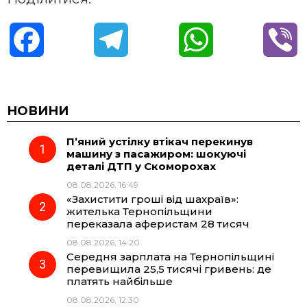
F
T
W
V
a
e
h
i
c
l
a
b
НОВИНИ
П’яний устілку втікач перекинув
e
e
t
e
машину з пасажиром: шокуючі
деталі ДТП у Скоморохах
b
g
s
r
08.08.2026, 16:49
«Захистити гроші від шахраїв»:
o
r
A
жителька Тернопільщини
переказала аферистам 28 тисяч
08.08.2026, 14:20
o
a
p
Середня зарплата на Тернопільщині
перевищила 25,5 тисячі гривень: де
k
m
p
платять найбільше
08.08.2026, 12:30