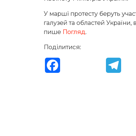
У марші протесту беруть учас
галузей та областей України, 
пише
Погляд
.
Поділитися:
F
T
a
e
c
l
e
e
b
g