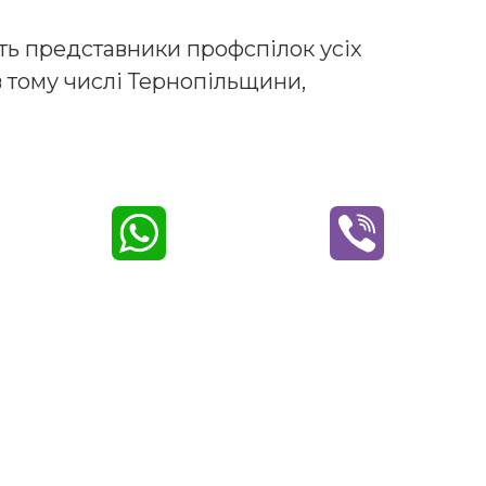
ть представники профспілок усіх
в тому числі Тернопільщини,
W
V
h
i
a
b
t
e
s
r