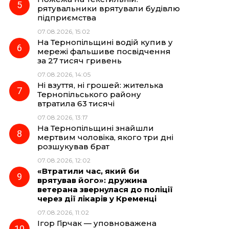
рятувальники врятували будівлю
підприємства
07.08.2026, 15:02
На Тернопільщині водій купив у
мережі фальшиве посвідчення
за 27 тисяч гривень
07.08.2026, 14:05
Ні взуття, ні грошей: жителька
Тернопільського району
втратила 63 тисячі
07.08.2026, 13:17
На Тернопільщині знайшли
мертвим чоловіка, якого три дні
розшукував брат
07.08.2026, 12:02
«Втратили час, який би
врятував його»: дружина
ветерана звернулася до поліції
через дії лікарів у Кременці
07.08.2026, 11:02
Ігор Гірчак — уповноважена