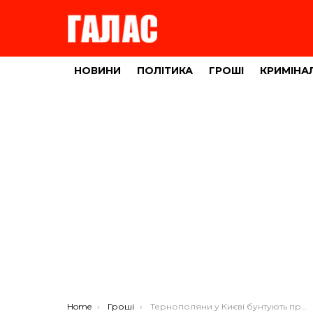
НОВИНИ
ПОЛІТИКА
ГРОШІ
КРИМІНА
You are here:
Home
Гроші
Тернополяни у Києві бунтують проти здирницьких тарифів (ФОТО)