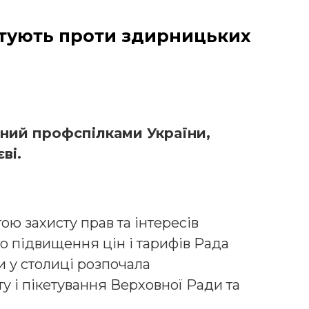
нтують проти здирницьких
аний профспілками України,
ві.
тою захисту прав та інтересів
 підвищення цін і тарифів Рада
и у столиці розпочала
у і пікетування Верховної Ради та