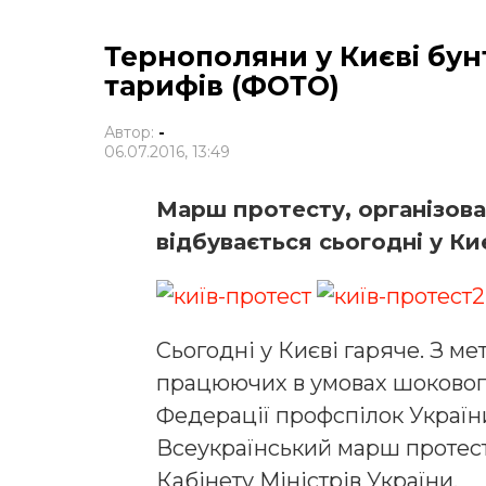
Тернополяни у Києві бу
тарифів (ФОТО)
Автор:
-
06.07.2016, 13:49
Марш протесту, організов
відбувається сьогодні у Киє
Сьогодні у Києві гаряче. З ме
працюючих в умовах шокового
Федерації профспілок Україн
Всеукраїнський марш протест
Кабінету Міністрів України.