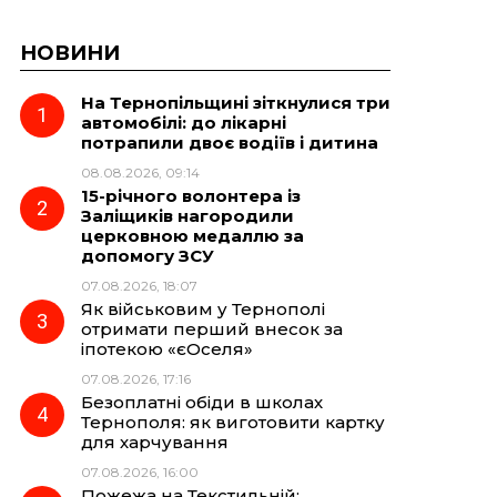
НОВИНИ
На Тернопільщині зіткнулися три
автомобілі: до лікарні
потрапили двоє водіїв і дитина
08.08.2026, 09:14
15-річного волонтера із
Заліщиків нагородили
церковною медаллю за
допомогу ЗСУ
07.08.2026, 18:07
Як військовим у Тернополі
отримати перший внесок за
іпотекою «єОселя»
07.08.2026, 17:16
Безоплатні обіди в школах
Тернополя: як виготовити картку
для харчування
07.08.2026, 16:00
Пожежа на Текстильній: