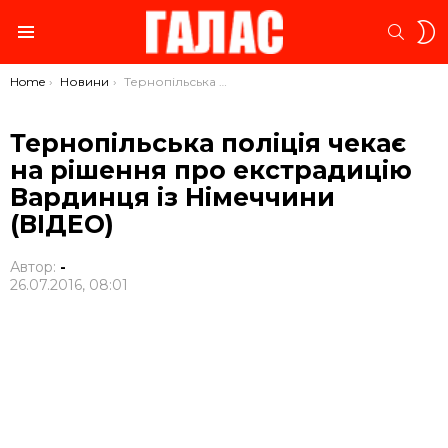
S
SEARC
S
Menu
You are here:
Home
Новини
Тернопільська поліція чекає на рішення про екстрадицію Вардинця із Німеччини (ВІДЕО)
Тернопільська поліція чекає
на рішення про екстрадицію
Вардинця із Німеччини
(ВІДЕО)
Автор:
-
26.07.2016, 08:01