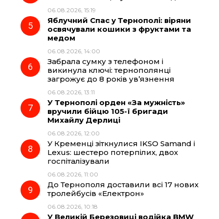
06.08.2026, 15:19
Яблучний Спас у Тернополі: віряни
освячували кошики з фруктами та
медом
06.08.2026, 14:00
Забрала сумку з телефоном і
викинула ключі: тернополянці
загрожує до 8 років ув’язнення
06.08.2026, 13:11
У Тернополі орден «За мужність»
вручили бійцю 105-ї бригади
Михайлу Дерлиці
06.08.2026, 12:00
У Кременці зіткнулися IKSO Samand і
Lexus: шестеро потерпілих, двох
госпіталізували
06.08.2026, 11:00
До Тернополя доставили всі 17 нових
тролейбусів «Електрон»
06.08.2026, 10:18
У Великій Березовиці водійка BMW