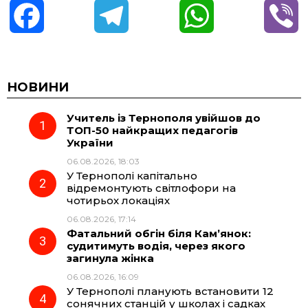
F
T
W
V
a
e
h
i
c
l
a
b
НОВИНИ
Учитель із Тернополя увійшов до
e
e
t
e
ТОП-50 найкращих педагогів
України
b
g
s
r
06.08.2026, 18:03
У Тернополі капітально
o
r
A
відремонтують світлофори на
чотирьох локаціях
06.08.2026, 17:14
o
a
p
Фатальний обгін біля Кам’янок:
судитимуть водія, через якого
k
m
p
загинула жінка
06.08.2026, 16:09
У Тернополі планують встановити 12
сонячних станцій у школах і садках