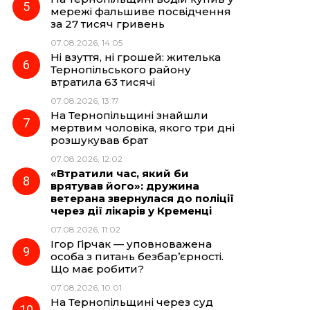
мережі фальшиве посвідчення
за 27 тисяч гривень
07.08.2026, 14:05
Ні взуття, ні грошей: жителька
Тернопільського району
втратила 63 тисячі
07.08.2026, 13:17
На Тернопільщині знайшли
мертвим чоловіка, якого три дні
розшукував брат
07.08.2026, 12:02
«Втратили час, який би
врятував його»: дружина
ветерана звернулася до поліції
через дії лікарів у Кременці
07.08.2026, 11:02
Ігор Гірчак — уповноважена
особа з питань безбар’єрності.
Що має робити?
07.08.2026, 10:01
На Тернопільщині через суд