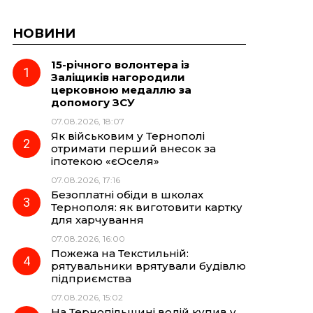
НОВИНИ
15-річного волонтера із
Заліщиків нагородили
церковною медаллю за
допомогу ЗСУ
07.08.2026, 18:07
Як військовим у Тернополі
отримати перший внесок за
іпотекою «єОселя»
07.08.2026, 17:16
Безоплатні обіди в школах
Тернополя: як виготовити картку
для харчування
07.08.2026, 16:00
Пожежа на Текстильній:
рятувальники врятували будівлю
підприємства
07.08.2026, 15:02
На Тернопільщині водій купив у