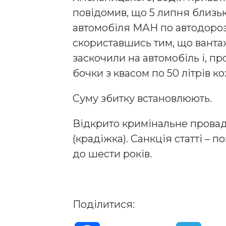
повідомив, що 5 липня близьк
автомобіля МАН по автодорозі
скориставшись тим, що ванта
заскочили на автомобіль і, пр
бочки з квасом по 50 літрів к
Суму збитку встановлюють.
Відкрито кримінальне провадж
(крадіжка). Санкція статті – п
до шести років.
Поділитися: