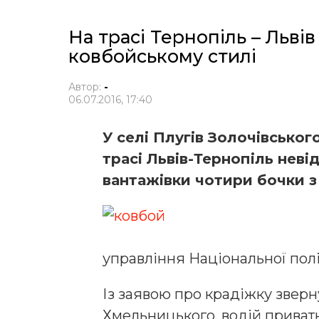
На трасі Тернопіль – Львів
ковбойському стилі
Автор:
-
06.07.2016, 17:40
У селі Плугів Золочівськог
трасі Львів-Тернопіль неві
вантажівки чотири бочки з 
управління Національної поліц
Із заявою про крадіжку зверн
Хмельницького, водій приват