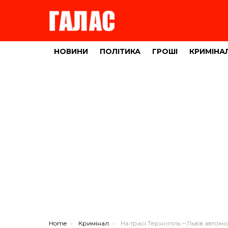
НОВИНИ
ПОЛІТИКА
ГРОШІ
КРИМІНА
You are here:
Home
Кримінал
На трасі Тернопіль – Львів автомобілі грабують у ковбойському стилі