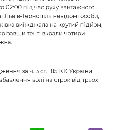
о 02:00 під час руху вантажного
 Львів-Тернопіль невідомі особи,
жівка виїжджала на крутий підйом,
орізавши тент, вкрали чотири
ожна.
ення за ч. 3 ст. 185 КК України
озбавлення волі на строк від трьох