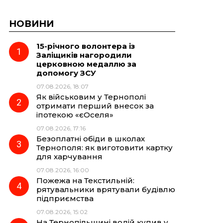
НОВИНИ
15-річного волонтера із
Заліщиків нагородили
церковною медаллю за
допомогу ЗСУ
07.08.2026, 18:07
Як військовим у Тернополі
отримати перший внесок за
іпотекою «єОселя»
07.08.2026, 17:16
Безоплатні обіди в школах
Тернополя: як виготовити картку
для харчування
07.08.2026, 16:00
Пожежа на Текстильній:
рятувальники врятували будівлю
підприємства
07.08.2026, 15:02
На Тернопільщині водій купив у