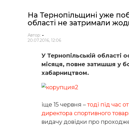
На Тернопільщині уже поб
області не затримали жод
Автор:
-
20.07.2016, 12:06
У Тернопільській області 
місяця, повне затишшя у бо
хабарництвом.
іще 15 червня –
тоді під час 
директора спортивного товар
видачу довідки про проходже