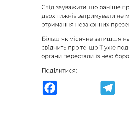
Слід зауважити, що раніше п
двох тижнів затримували не 
отримання незаконних презен
Більш як місячне затишшя на
свідчить про те, що її уже п
органи перестали із нею боро
Поділитися:
F
T
a
e
c
l