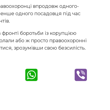
равоохоронці впродовж одного-
менше одного посадовця під час
тів.
 фронті боротьби із корупцією
одолали або ж просто правоохоронні
тися, зрозумівши свою безсилість.
W
V
h
i
a
b