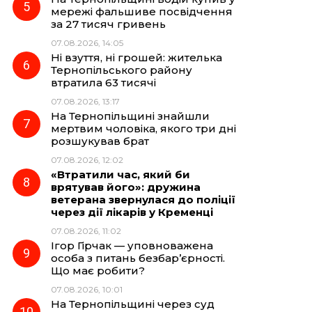
мережі фальшиве посвідчення
за 27 тисяч гривень
07.08.2026, 14:05
Ні взуття, ні грошей: жителька
Тернопільського району
втратила 63 тисячі
07.08.2026, 13:17
На Тернопільщині знайшли
мертвим чоловіка, якого три дні
розшукував брат
07.08.2026, 12:02
«Втратили час, який би
врятував його»: дружина
ветерана звернулася до поліції
через дії лікарів у Кременці
07.08.2026, 11:02
Ігор Гірчак — уповноважена
особа з питань безбар’єрності.
Що має робити?
07.08.2026, 10:01
На Тернопільщині через суд